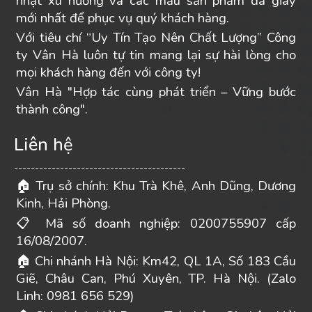
nhật xu hướng và các mẫu sản phẩm da giày
mới nhất để phục vụ quý khách hàng.
Với tiêu chí “Uy Tín Tạo Nên Chất Lượng” Công
ty Vân Hà luôn tự tin mang lại sự hài lòng cho
mọi khách hàng đến với công ty!
Vân Hà "Hợp tác cùng phát triển – Vững bước
thành công".
Liên hệ
-----------------------------------------
Trụ sở chính: Khu Trà Khê, Anh Dũng, Dương
🏠
Kinh, Hải Phòng.
Mã số doanh nghiệp: 0200755907 cấp
📋
16/08/2007.
Chi nhánh Hà Nội: Km42, QL 1A, Số 183 Cầu
🏠
Giẽ, Châu Can, Phú Xuyên, TP. Hà Nội. (Zalo
Linh: 0981 656 529)