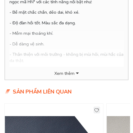
ngọc mã HN" với các tính năng nổi bật như:
- Bề mặt chắc chắn, dẻo dai, khó xé.
- Độ đàn hồi tốt. Màu sắc đa dạng.
-
Mềm mại thoáng khí.
- Dễ dàng vệ sinh.
- Thân thiện với môi trường - không bị mùi hôi, mùi hắc của
da thật.
- Giá hợp lý chỉ 26x/mét
Xem thêm
SẢN PHẨM LIÊN QUAN