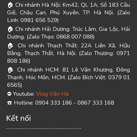
Chi nhánh Hà Nội: Km42, QL 1A, Số 183 Cầu
🏠
Giẽ, Châu Can, Phú Xuyên, TP. Hà Nội. (Zalo
Linh: 0981 656 529)
Chi nhánh Hải Dương: Trúc Lâm, Gia Lộc, Hải
🏠
Dương. (Zalo Thạo: 0868 007 088)
Chi nhánh Thạch Thất: 22A Liên Xã, Hữu
🏠
Bằng, Thạch Thất, Hà Nội. (Zalo Thương: 0971
808 186)
Chi nhánh HCM: 81 Lê Văn Khương, Đông
🏠
Thạnh, Hóc Môn, HCM. (Zalo Bích Việt: 0379 01
6565)
Youtube:
Vlog Vân Hà
⛔
️ Hotline: 0904 333 186 - 0867 333 168
☎
Kết nối
-----------------------------------------