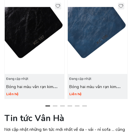
Đang cập nhật
Đang cập nhật
Bóng hai màu vân rạn kim
Bóng hai màu vân rạn kim
cương KC-107 đen
cương KC-106 navy
Liên hệ
Liên hệ
Tin tức Vân Hà
Nơi cập nhật những tin tức mới nhất về da - vải - nỉ sofa ... cũng