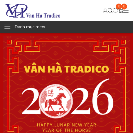
0
0
Danh mục menu