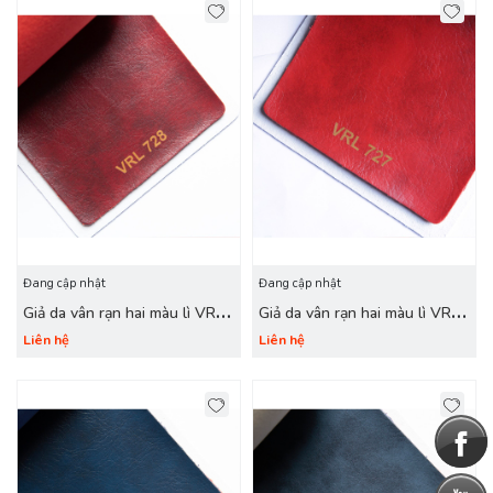
Đang cập nhật
Đang cập nhật
Giả da vân rạn hai màu lì VRL
Giả da vân rạn hai màu lì VRL
728 đỏ đậm
727 đỏ tươi
Liên hệ
Liên hệ