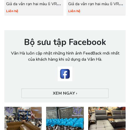
Giả da vân rạn hai màu lì VRL
Giả da vân rạn hai màu lì VRL
722 xanh lá
721 cỏ úa
Liên hệ
Liên hệ
Bộ sưu tập Facebook
Vân Hà luôn cập nhật những hình ảnh FeedBack mới nhất
của khách hàng khi sử dụng da Vân Hà.
XEM NGAY
›