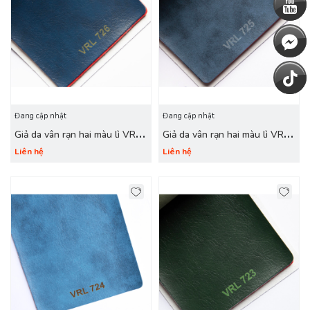
Đang cập nhật
Đang cập nhật
Giả da vân rạn hai màu lì VRL
Giả da vân rạn hai màu lì VRL
726 xanh navy
725 xanh dương
Liên hệ
Liên hệ