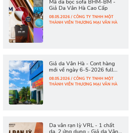
Mã da bọc sofa BHM-BM -
Giả Da Vân Hà Cao Cấp
08.05.2026 / CÔNG TY TNHH MỘT
THÀNH VIÊN THƯƠNG MẠI VÂN HÀ
Giả da Vân Hà - Cont hàng
mới về ngày 6-5-2026 full
vật tư da sofa, giày dép, túi
08.05.2026 / CÔNG TY TNHH MỘT
cặp
THÀNH VIÊN THƯƠNG MẠI VÂN HÀ
Da vân rạn lỳ VRL - 1 chất
da, 2 ứng dụng - Giả da Vân