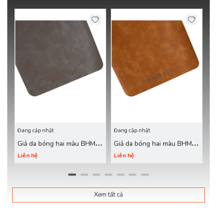
Đang cập nhật
Đang cập nhật
Đa
Giả da bóng hai màu BHM
Giả da bóng hai màu BHM
Gi
128 ghi
127 nâu loang
1
Liên hệ
Liên hệ
Li
Xem tất cả