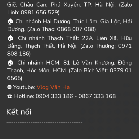
Giẽ, Châu Can, Phú Xuyên, TP. Hà Nội. (Zalo
Linh: 0981 656 529)
Chi nhánh Hải Dương: Trúc Lâm, Gia Lộc, Hải
🏠
Dương. (Zalo Thạo: 0868 007 088)
Chi nhánh Thạch Thất: 22A Liên Xã, Hữu
🏠
Bằng, Thạch Thất, Hà Nội. (Zalo Thương: 0971
808 186)
Chi nhánh HCM: 81 Lê Văn Khương, Đông
🏠
Thạnh, Hóc Môn, HCM. (Zalo Bích Việt: 0379 01
6565)
Youtube:
Vlog Vân Hà
⛔
️ Hotline: 0904 333 186 - 0867 333 168
☎
Kết nối
-----------------------------------------