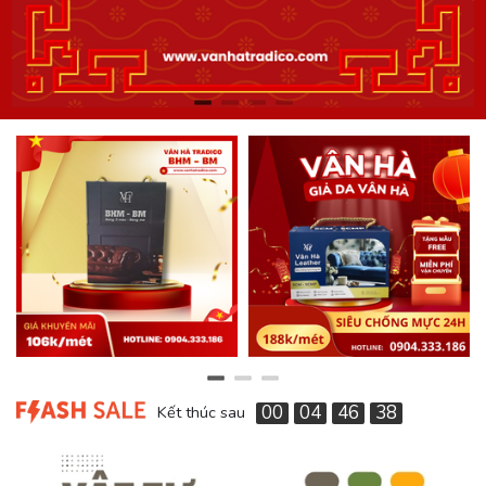
00
04
46
36
Kết thúc sau