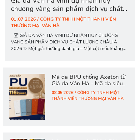
Giả da Vân hà vinh dự nhận huy
chương vàng sản phẩm dịch vụ chất
lượng châu á 2026
01.07.2026 / CÔNG TY TNHH MỘT THÀNH VIÊN
THƯƠNG MẠI VÂN HÀ
🏆 GIẢ DA VÂN HÀ VINH DỰ NHẬN HUY CHƯƠNG
VÀNG SẢN PHẨM DỊCH VỤ CHẤT LƯỢNG CHÂU Á
2026 ✨ Một giải thưởng danh giá – Một cột mốc khẳng
định chất lượng – Một niềm tự hào của thương hiệu Việt!
📍 Ngày 27/06/2026, tại Nhà hát Bến Thành, TP. Hồ Chí
Minh, Công ty...
Mã da BPU chống Axeton từ
Giả da Vân Hà - Mã da siêu
hot hợp túi tiền
08.05.2026 / CÔNG TY TNHH MỘT
THÀNH VIÊN THƯƠNG MẠI VÂN HÀ