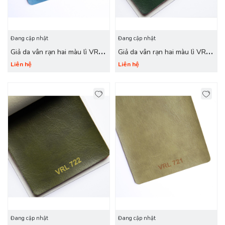
Đang cập nhật
Đang cập nhật
Giả da vân rạn hai màu lì VRL
Giả da vân rạn hai màu lì VRL
724 xanh nước biển
723 xanh rêu
Liên hệ
Liên hệ
Đang cập nhật
Đang cập nhật