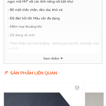
ngọc mã HN" với các tính năng nổi bật như:
- Bề mặt chắc chắn, dẻo dai, khó xé.
- Độ đàn hồi tốt. Màu sắc đa dạng.
-
Mềm mại thoáng khí.
- Dễ dàng vệ sinh.
- Thân thiện với môi trường - không bị mùi hôi, mùi hắc của
da thật.
- Giá hợp lý chỉ 26x/mét
Xem thêm
SẢN PHẨM LIÊN QUAN