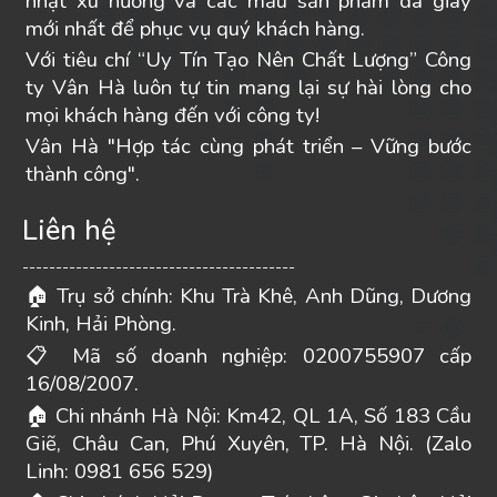
nhật xu hướng và các mẫu sản phẩm da giày
mới nhất để phục vụ quý khách hàng.
Với tiêu chí “Uy Tín Tạo Nên Chất Lượng” Công
ty Vân Hà luôn tự tin mang lại sự hài lòng cho
mọi khách hàng đến với công ty!
Vân Hà "Hợp tác cùng phát triển – Vững bước
thành công".
Liên hệ
-----------------------------------------
Trụ sở chính: Khu Trà Khê, Anh Dũng, Dương
🏠
Kinh, Hải Phòng.
Mã số doanh nghiệp: 0200755907 cấp
📋
16/08/2007.
Chi nhánh Hà Nội: Km42, QL 1A, Số 183 Cầu
🏠
Giẽ, Châu Can, Phú Xuyên, TP. Hà Nội. (Zalo
Linh: 0981 656 529)