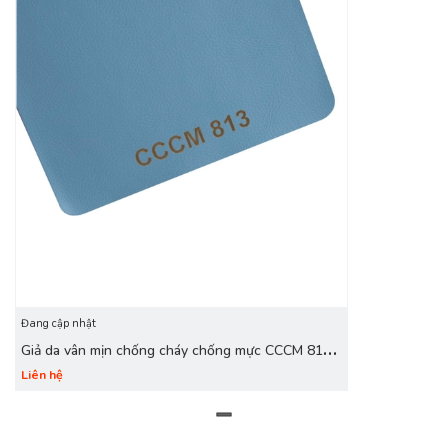
Đang cập nhật
Giả da vân mịn chống cháy chống mực CCCM 813
xanh da trời
Liên hệ