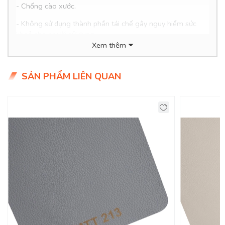
-
Chống cào xước.
- Không sử dụng thành phần tái chế gây nguy hiểm sức
khoẻ cho người sử dụng.
Xem thêm
- Thân thiện với môi trường, dễ dàng vệ sinh.
- Giá siêu hợp lý chỉ 2xx/mét (xx tiểu học ạ)
SẢN PHẨM LIÊN QUAN