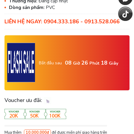
Thương hiệu:
Đang cập nhật
Dòng sản phẩm:
PVC
LIÊN HỆ NGAY: 0904.333.186 - 0913.528.066
08
26
17
Bắt đầu sau
Giờ
Phút
Giây
Voucher ưu đãi:
Mua thêm
10.000.000₫
để được miễn phí giao hàng trên