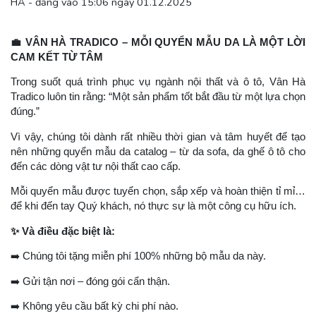
HÀ - đăng vào 15:06 ngày 01.12.2025
💼
VÂN HÀ TRADICO – MỖI QUYỂN MẪU DA LÀ MỘT LỜI
CAM KẾT TỪ TÂM
Trong suốt quá trình phục vụ ngành nội thất và ô tô, Vân Hà
Tradico luôn tin rằng: “Một sản phẩm tốt bắt đầu từ một lựa chọn
đúng.”
Vì vậy, chúng tôi dành rất nhiều thời gian và tâm huyết để tạo
nên những quyển mẫu da catalog – từ da sofa, da ghế ô tô cho
đến các dòng vật tư nội thất cao cấp.
Mỗi quyển mẫu được tuyển chọn, sắp xếp và hoàn thiện tỉ mỉ…
để khi đến tay Quý khách, nó thực sự là một công cụ hữu ích.
✨
Và điều đặc biệt là:
➡
️ Chúng tôi tặng miễn phí 100% những bộ mẫu da này.
➡
️ Gửi tận nơi – đóng gói cẩn thận.
➡
️ Không yêu cầu bất kỳ chi phí nào.