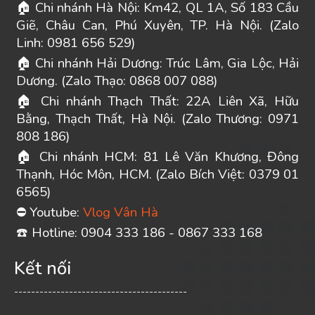
Chi nhánh Hà Nội: Km42, QL 1A, Số 183 Cầu
🏠
Giẽ, Châu Can, Phú Xuyên, TP. Hà Nội. (Zalo
Linh: 0981 656 529)
Chi nhánh Hải Dương: Trúc Lâm, Gia Lộc, Hải
🏠
Dương. (Zalo Thạo: 0868 007 088)
Chi nhánh Thạch Thất: 22A Liên Xã, Hữu
🏠
Bằng, Thạch Thất, Hà Nội. (Zalo Thương: 0971
808 186)
Chi nhánh HCM: 81 Lê Văn Khương, Đông
🏠
Thạnh, Hóc Môn, HCM. (Zalo Bích Việt: 0379 01
6565)
Youtube:
Vlog Vân Hà
⛔
️ Hotline: 0904 333 186 - 0867 333 168
☎
Kết nối
-----------------------------------------