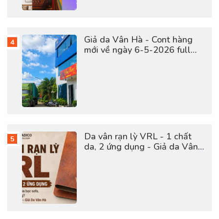
Giả da Vân Hà - Cont hàng
mới về ngày 6-5-2026 full
vật tư da sofa, giày dép, túi
cặp
Da vân rạn lỳ VRL - 1 chất
da, 2 ứng dụng - Giả da Vân
Hà