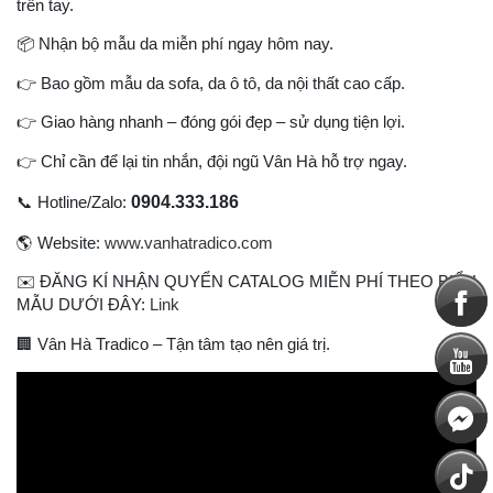
trên tay.
📦
Nhận bộ mẫu da miễn phí ngay hôm nay.
👉
Bao gồm mẫu da sofa, da ô tô, da nội thất cao cấp.
👉
Giao hàng nhanh – đóng gói đẹp – sử dụng tiện lợi.
👉
Chỉ cần để lại tin nhắn, đội ngũ Vân Hà hỗ trợ ngay.
0904.333.186
📞
Hotline/Zalo:
🌎
Website:
www.vanhatradico.com
✉
️ ĐĂNG KÍ NHẬN QUYỂN CATALOG MIỄN PHÍ THEO BIỂU
MẪU DƯỚI ĐÂY:
Link
🏢
Vân Hà Tradico – Tận tâm tạo nên giá trị.