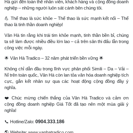
Hà gửi đến toàn thể nhân viên, khách hàng và cộng đồng doanh
nghiệp – những người luôn sát cánh bên chúng tôi.
💪
Thể thao là sức khỏe – Thể thao là sức mạnh kết nối – Thể
thao là tinh thần doanh nghiệp!
Vân Hà tin rằng khi trái tim khỏe mạnh, tinh thần bền bỉ, chúng
ta sẽ làm được nhiều điều lớn lao – cả trên sân thi đấu lẫn trong
công việc mỗi ngày.
🌟
Vân Hà Tradico – 32 năm phát triển bền vững
🌟
Không chỉ dẫn đầu trong lĩnh vực phân phối Simili – Da – Vải –
Nỉ trên toàn quốc, Vân Hà còn lan tỏa văn hóa doanh nghiệp tích
cực, gắn kết nhân sự qua các hoạt động cộng đồng đầy ý
nghĩa.
❤
️ Chúc mừng chiến thắng của Vân Hà Tradico và cảm ơn
cộng đồng doanh nghiệp Giá Tốt đã tạo nên một mùa giải ý
nghĩa!
0904.333.186
📞
Hotline/Zalo:
🌎
Website:
www.vanhatradico.com