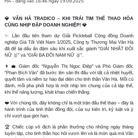
HÀ - đăng vào 16:46 ngày 19.09.2025
💎
VÂN HÀ TRADICO – KHI TRÁI TIM THỂ THAO HÒA
CÙNG NHỊP ĐẬP DOANH NGHIỆP!
💎
✨
Lần đầu tiên tham dự Giải Pickleball Cộng đồng Doanh
nghiệp Giá Tốt Việt Nam 1/2025, Công ty Thương Mại Vân Hà
đã để lại dấu ấn đậm sâu khi xuất sắc giành “GIẢI NHẤT ĐÔI
NỮ
🥇
” và “GIẢI BA ĐÔI NAM NỮ
🥉
”.
👩
💼
Giám đốc “Nguyễn Thị Ngọc Điệp” và Phó Giám đốc
“Phan Bích Vân” đã bước lên sân thi đấu với tất cả nhiệt huyết,
quyết tâm và niềm tự hào đại diện cho tinh thần Vân Hà. Mỗi cú
đánh, mỗi pha phối hợp là một nhịp tim chung của cả tập thể,
khí thế năng lượng, khát khao chiến thắng.
❤
️ Với chúng tôi, đây không chỉ là một trận đấu thể thao – đây là
hành trình của tinh thần đồng đội, của sự kiên trì, kỷ luật và ý
chí vượt qua giới hạn.
🏆
Chiếc cúp vô địch là phần thưởng cho những ngày tháng
luyện tập, cho tinh thần học hỏi vươn lên và là món quà mà Vân