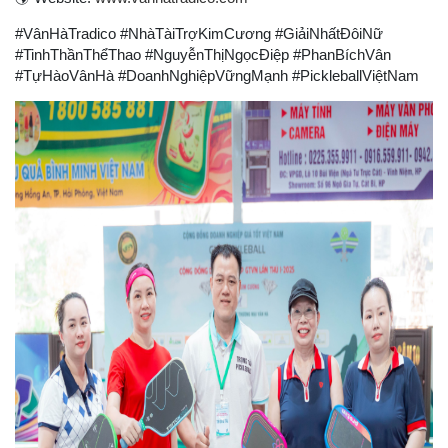
#VânHàTradico #NhàTàiTrợKimCương #GiảiNhấtĐôiNữ
#TinhThầnThểThao #NguyễnThịNgọcĐiệp #PhanBíchVân
#TựHàoVânHà #DoanhNghiệpVữngMạnh #PickleballViệtNam