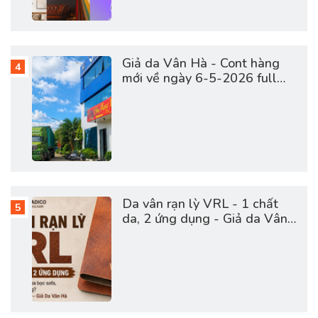
Giả da Vân Hà - Cont hàng
mới về ngày 6-5-2026 full
vật tư da sofa, giày dép, túi
cặp
Da vân rạn lỳ VRL - 1 chất
da, 2 ứng dụng - Giả da Vân
Hà