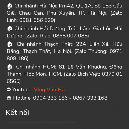
Chi nhánh Hà Nội: Km42, QL 1A, Số 183 Cầu
🏠
Giẽ, Châu Can, Phú Xuyên, TP. Hà Nội. (Zalo
Linh: 0981 656 529)
Chi nhánh Hải Dương: Trúc Lâm, Gia Lộc, Hải
🏠
Dương. (Zalo Thạo: 0868 007 088)
Chi nhánh Thạch Thất: 22A Liên Xã, Hữu
🏠
Bằng, Thạch Thất, Hà Nội. (Zalo Thương: 0971
808 186)
Chi nhánh HCM: 81 Lê Văn Khương, Đông
🏠
Thạnh, Hóc Môn, HCM. (Zalo Bích Việt: 0379 01
6565)
Youtube:
Vlog Vân Hà
⛔
️ Hotline: 0904 333 186 - 0867 333 168
☎
Kết nối
-----------------------------------------