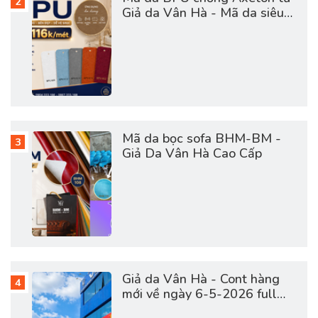
Giả da Vân Hà - Mã da siêu
hot hợp túi tiền
Mã da bọc sofa BHM-BM -
Giả Da Vân Hà Cao Cấp
Giả da Vân Hà - Cont hàng
mới về ngày 6-5-2026 full
vật tư da sofa, giày dép, túi