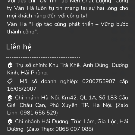
Với tiêu chí “Uy Tín Tạo Nên Chất Lượng” Công
ty Vân Hà luôn tự tin mang lại sự hài lòng cho
mọi khách hàng đến với công ty!
Vân Hà "Hợp tác cùng phát triển – Vững bước
thành công".
Liên hệ
-----------------------------------------
Trụ sở chính: Khu Trà Khê, Anh Dũng, Dương
🏠
Kinh, Hải Phòng.
Mã số doanh nghiệp: 0200755907 cấp
📋
16/08/2007.
Chi nhánh Hà Nội: Km42, QL 1A, Số 183 Cầu
🏠
Giẽ, Châu Can, Phú Xuyên, TP. Hà Nội. (Zalo
Linh: 0981 656 529)
Chi nhánh Hải Dương: Trúc Lâm, Gia Lộc, Hải
🏠
Dương. (Zalo Thạo: 0868 007 088)