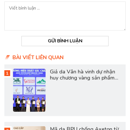
GỬI BÌNH LUẬN
BÀI VIẾT LIÊN QUAN
Giả da Vân hà vinh dự nhận
huy chương vàng sản phẩm
dịch vụ chất lượng châu á
2026
Mã da BPU chống Axeton từ