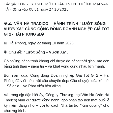
Tác giả: CÔNG TY TNHH MỘT THÀNH VIÊN THƯƠNG MẠI VÂN
HÀ - đăng vào 08:51 ngày 24.10.2025
💎🌊
VÂN HÀ TRADICO – HÀNH TRÌNH “LƯỚT SÓNG –
VƯƠN XA” CÙNG CỘNG ĐỒNG DOANH NGHIỆP GIÁ TỐT
GT2 - HẢI PHÒNG
🌊💎
📅
Hải Phòng, ngày 22 tháng 10 năm 2025.
🎯
Chủ đề: “Lướt Sóng – Vươn Xa”.
Có những hành trình không chỉ được đo bằng thời gian, mà còn
bằng tình thân – niềm tin – và khát vọng cùng nhau lớn mạnh.
Bốn năm qua, Cộng đồng Doanh nghiệp Giá Tốt GT2 – Hải
Phòng đã viết nên một câu chuyện đẹp: Câu chuyện của kết nối
– Sẻ chia – và Phát triển bền vững.
Và trong dịp đặc biệt ấy, Công ty Thương mại Vân Hà (Vân Hà
Tradico) vinh dự được đồng hành, góp phần tạo nên một buổi lễ
kỷ niệm đáng nhớ – với tư cách Nhà tài trợ "Kim cương" cho
chương trình.