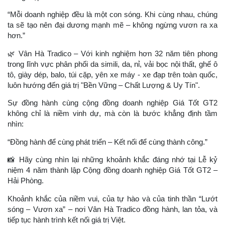
“Mỗi doanh nghiệp đều là một con sóng. Khi cùng nhau, chúng
ta sẽ tạo nên đại dương mạnh mẽ – không ngừng vươn ra xa
hơn.”
🌿
Vân Hà Tradico – Với kinh nghiệm hơn 32 năm tiên phong
trong lĩnh vực phân phối da simili, da, nỉ, vải bọc nội thất, ghế ô
tô, giày dép, balo, túi cặp, yên xe máy - xe đạp trên toàn quốc,
luôn hướng đến giá trị "Bền Vững – Chất Lượng & Uy Tín".
Sự đồng hành cùng cộng đồng doanh nghiệp Giá Tốt GT2
không chỉ là niềm vinh dự, mà còn là bước khẳng định tầm
nhìn:
“Đồng hành để cùng phát triển – Kết nối để cùng thành công.”
📸
Hãy cùng nhìn lại những khoảnh khắc đáng nhớ tại Lễ kỷ
niệm 4 năm thành lập Cộng đồng doanh nghiệp Giá Tốt GT2 –
Hải Phòng.
Khoảnh khắc của niềm vui, của tự hào và của tinh thần “Lướt
sóng – Vươn xa” – nơi Vân Hà Tradico đồng hành, lan tỏa, và
tiếp tục hành trình kết nối giá trị Việt.