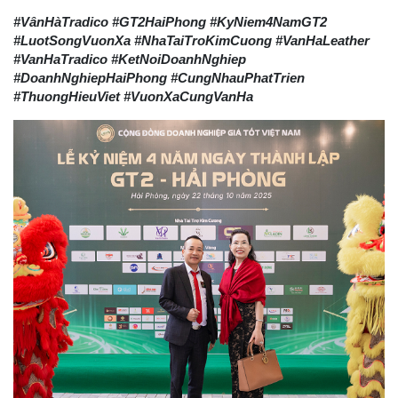
#VânHàTradico #GT2HaiPhong #KyNiem4NamGT2
#LuotSongVuonXa #NhaTaiTroKimCuong #VanHaLeather
#VanHaTradico #KetNoiDoanhNghiep
#DoanhNghiepHaiPhong #CungNhauPhatTrien
#ThuongHieuViet #VuonXaCungVanHa