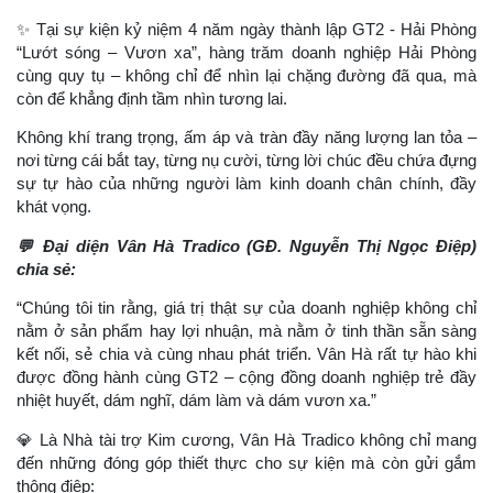
✨
Tại sự kiện kỷ niệm 4 năm ngày thành lập GT2 - Hải Phòng
“Lướt sóng – Vươn xa”, hàng trăm doanh nghiệp Hải Phòng
cùng quy tụ – không chỉ để nhìn lại chặng đường đã qua, mà
còn để khẳng định tầm nhìn tương lai.
Không khí trang trọng, ấm áp và tràn đầy năng lượng lan tỏa –
nơi từng cái bắt tay, từng nụ cười, từng lời chúc đều chứa đựng
sự tự hào của những người làm kinh doanh chân chính, đầy
khát vọng.
💬
Đại diện Vân Hà Tradico (GĐ. Nguyễn Thị Ngọc Điệp)
chia sẻ:
“Chúng tôi tin rằng, giá trị thật sự của doanh nghiệp không chỉ
nằm ở sản phẩm hay lợi nhuận, mà nằm ở tinh thần sẵn sàng
kết nối, sẻ chia và cùng nhau phát triển. Vân Hà rất tự hào khi
được đồng hành cùng GT2 – cộng đồng doanh nghiệp trẻ đầy
nhiệt huyết, dám nghĩ, dám làm và dám vươn xa.”
💎
Là Nhà tài trợ Kim cương, Vân Hà Tradico không chỉ mang
đến những đóng góp thiết thực cho sự kiện mà còn gửi gắm
thông điệp: