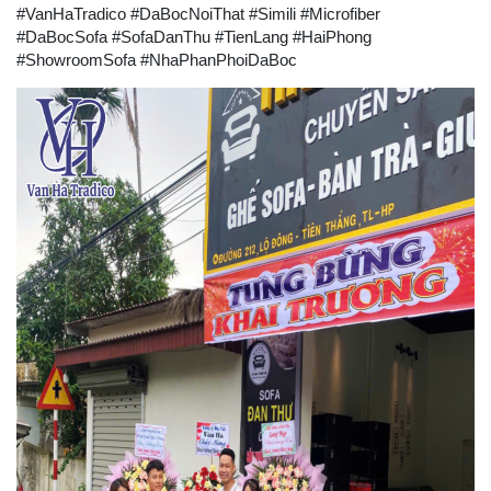
#VanHaTradico #DaBocNoiThat #Simili #Microfiber
#DaBocSofa #SofaDanThu #TienLang #HaiPhong
#ShowroomSofa #NhaPhanPhoiDaBoc