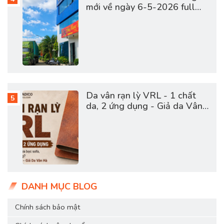
mới về ngày 6-5-2026 full
vật tư da sofa, giày dép, túi
cặp
Da vân rạn lỳ VRL - 1 chất
da, 2 ứng dụng - Giả da Vân
Hà
DANH MỤC BLOG
Chính sách bảo mật