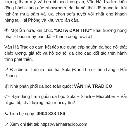
lượng, thẩm mỹ và bền bỉ theo thời gian, Vân Hà Tradico luôn
đồng hành cùng các showroom, đại lý nội thất để mang lại trải
nghiệm mua sắm và lựa chọn sofa tuyệt vời nhất cho khách
hàng tại Hải Phòng và khu vực lân cận.
🌟
Một lần nữa, xin chúc
"SOFA ĐAN THƯ"
khai trương hồng
phát – buôn may bán đắt – thành công rực rỡ!
Vân Hà Tradico cam kết tiếp tục cung cấp nguồn da bọc nội thất
chất lượng, giá tốt và hỗ trợ tối đa cho các đối tác trên hành
trình phát triển.
📍
Địa điểm: Thế giới nội thất Sofa (Đan Thư) – Tiên Lãng – Hải
Phòng.
📦
Nhà phân phối da bọc toàn quốc:
VÂN HÀ TRADICO
👉
Bạn đang tìm nguồn da bọc Sofa – Simili – Microfiber – Vải
nỉ giá tốt, chất lượng, hậu mãi uy tín?
0904.333.186
📞
Liên hệ ngay:
📍
Xem chi tiết tại:
https://vanhatradico.com