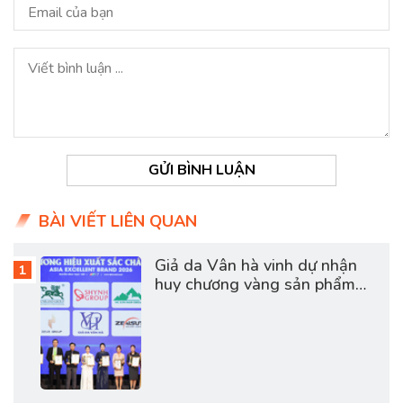
GỬI BÌNH LUẬN
BÀI VIẾT LIÊN QUAN
Giả da Vân hà vinh dự nhận
huy chương vàng sản phẩm
dịch vụ chất lượng châu á
2026