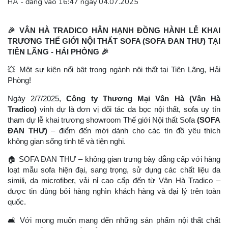
HÀ - đăng vào 16:47 ngày 04.07.2025
🎉
VÂN HÀ TRADICO HÂN HẠNH ĐỒNG HÀNH LỄ KHAI
TRƯƠNG THẾ GIỚI NỘI THẤT SOFA (SOFA ĐAN THƯ) TẠI
TIÊN LÃNG - HẢI PHÒNG
🎉
💥
Một sự kiện nổi bật trong ngành nội thất tại Tiên Lãng, Hải
Phòng!
Ngày 2/7/2025,
Công ty Thương Mại Vân Hà (Vân Hà
Tradico)
vinh dự là đơn vị đối tác da bọc nội thất, sofa uy tín
tham dự lễ khai trương showroom Thế giới Nội thất Sofa
(SOFA
ĐAN THƯ)
– điểm đến mới dành cho các tín đồ yêu thích
không gian sống tinh tế và tiện nghi.
🏠
SOFA ĐAN THƯ – không gian trưng bày đẳng cấp với hàng
loạt mẫu sofa hiện đại, sang trọng, sử dụng các chất liệu da
simili, da microfiber, vải nỉ cao cấp đến từ Vân Hà Tradico –
được tin dùng bởi hàng nghìn khách hàng và đại lý trên toàn
quốc.
🛋
️ Với mong muốn mang đến những sản phẩm nội thất chất