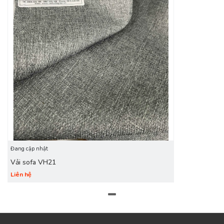
sản phẩm phù hợp nhất.
Hãy đến với Vân Hà để khám phá bộ sưu tập vải bọc sofa
cao cấp, mang đến cho không gian sống của bạn sự tinh tế
và độc đáo nhất!
Đang cập nhật
Vải sofa VH21
Liên hệ