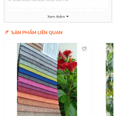
Vân Hà cung cấp nhiều dòng vải bọc sofa đẹp, chất lượng
cao, bao gồm:
Xem thêm
- Vải nỉ nhung: Mềm mại, sang trọng, tăng tính thẩm mỹ
cho nội thất.
SẢN PHẨM LIÊN QUAN
- Vải bạt: Bền bỉ, thân thiện với da và có nhiều hoa văn độc
đáo.
- Vải giả da: Phong cách hiện đại, dễ làm sạch và có độ
bền cao.
- Vải canvas: Cá tính, tạo nên vẻ độc đáo cho sofa nhà
bạn.
2. Đặc điểm nổi bật của vải bọc sofa Vân Hà
- Màu sắc đa dạng: Từ tông màu trung tính đến những
màu sắc nổi bật, đầy đủ sự lựa chọn cho khách hàng.
- Chất lượng cao cấp: Vải bình chắc, khó bị xước hay bám
bụi, dễ dàng vệ sinh.