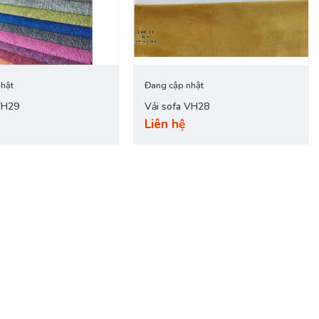
hật
Đang cập nhật
VH29
Vải sofa VH28
Liên hệ
tế và độc đáo nhất!