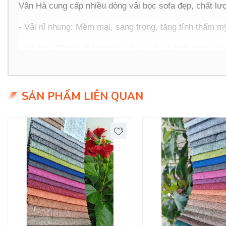
Vân Hà cung cấp nhiều dòng vải bọc sofa đẹp, chất lư
- Vải nỉ nhung: Mềm mại, sang trọng, tăng tính thẩm mỹ
- Vải bạt: Bền bỉ, thân thiện với da và có nhiều hoa vă
- Vải giả da: Phong cách hiện đại, dễ làm sạch và có đ
- Vải canvas: Cá tính, tạo nên vẻ độc đáo cho sofa nhà
SẢN PHẨM LIÊN QUAN
2. Đặc điểm nổi bật của vải bọc sofa Vân Hà
- Màu sắc đa dạng: Từ tông màu trung tính đến những 
- Chất lượng cao cấp: Vải bình chắc, khó bị xước hay 
- Giá thành hợp lý: Mang đến giải pháp kinh tế cho gia 
- Bảo hành tốt: Cam kết chất lượng vững bền với thời 
3. Ứng dụng của vải bọc sofa Vân Hà