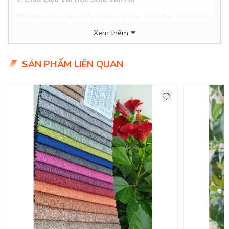
Vân Hà cung cấp nhiều dòng vải bọc sofa đẹp, chất lượng
cao, bao gồm:
Xem thêm
- Vải nỉ nhung: Mềm mại, sang trọng, tăng tính thẩm mỹ
cho nội thất.
SẢN PHẨM LIÊN QUAN
- Vải bạt: Bền bỉ, thân thiện với da và có nhiều hoa văn độc
đáo.
- Vải giả da: Phong cách hiện đại, dễ làm sạch và có độ
bền cao.
- Vải canvas: Cá tính, tạo nên vẻ độc đáo cho sofa nhà
bạn.
2. Đặc điểm nổi bật của vải bọc sofa Vân Hà
- Màu sắc đa dạng: Từ tông màu trung tính đến những
màu sắc nổi bật, đầy đủ sự lựa chọn cho khách hàng.
- Chất lượng cao cấp: Vải bình chắc, khó bị xước hay bám
bụi, dễ dàng vệ sinh.