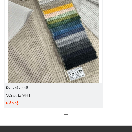
sản phẩm phù hợp nhất.
Hãy đến với Vân Hà để khám phá bộ sưu tập vải bọc sofa
cao cấp, mang đến cho không gian sống của bạn sự tinh tế
và độc đáo nhất!
Đang cập nhật
Vải sofa VH1
Liên hệ