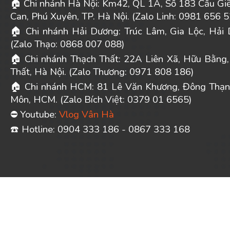
Chi nhánh Hà Nội: Km42, QL 1A, Số 183 Cầu Gi
🏠
Can, Phú Xuyên, TP. Hà Nội. (Zalo Linh: 0981 656 5
Chi nhánh Hải Dương: Trúc Lâm, Gia Lộc, Hải 
🏠
(Zalo Thạo: 0868 007 088)
Chi nhánh Thạch Thất: 22A Liên Xã, Hữu Bằng,
🏠
Thất, Hà Nội. (Zalo Thương: 0971 808 186)
Chi nhánh HCM: 81 Lê Văn Khương, Đông Thạn
🏠
Môn, HCM. (Zalo Bích Việt: 0379 01 6565)
Youtube:
Vlog Vân Hà
⛔
️ Hotline: 0904 333 186 - 0867 333 168
☎