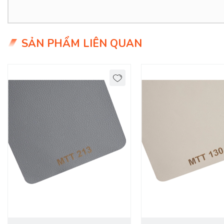
- Thân thiện với môi trường.
- Giá siêu hợp lý chỉ 9x.000đ/mét
SẢN PHẨM LIÊN QUAN