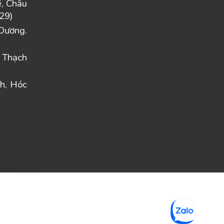
ẽ, Châu
29)
Dương.
 Thạch
h, Hóc