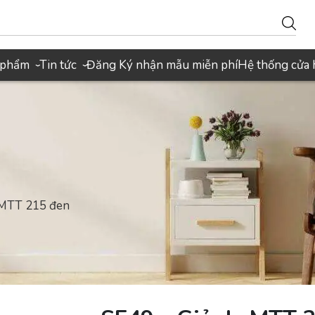
 phẩm
Tin tức
Đăng Ký nhận mẫu miễn phí
Hệ thống cửa
›
›
a MTT 215 đen