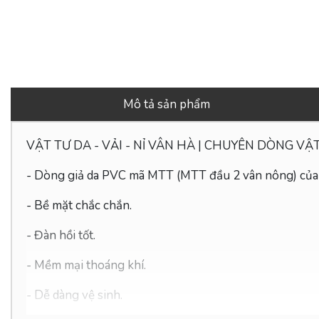
Mô tả sản phẩm
VẬT TƯ DA - VẢI - NỈ VÂN HÀ | CHUYÊN DÒNG VẬ
- Dòng giả da PVC mã MTT (
MTT đầu 2 vân nông
) củ
- Bề mặt chắc chắn.
- Đàn hồi tốt.
- Mềm mại thoáng khí.
- Dễ
dàng vệ sinh.