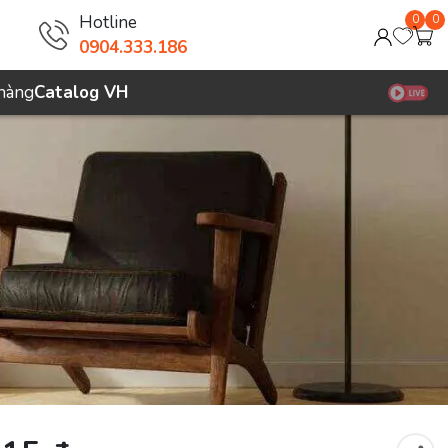
Hotline
0
0
0904.333.186
 hàng
Catalog VH