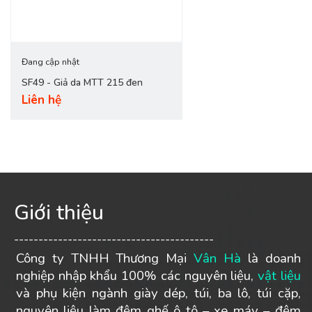
Đang cập nhật
SF49 - Giả da MTT 215 đen
Liên hệ
Giới thiệu
-----------------------------------------
Công ty TNHH Thương Mại
Vân Hà
là doanh
nghiệp nhập khẩu 100% các nguyên liệu,
vật liệu
và phụ kiện ngành giày dép, túi, ba lô, túi cặp,
nguyên liệu làm đệm ghế ô tô – xe máy – đệm