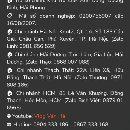
Trụ sở chính: Khu Trà Khê, Anh Dũng, Dương
🏠
Kinh, Hải Phòng.
Mã số doanh nghiệp: 0200755907 cấp
📋
16/08/2007.
Chi nhánh Hà Nội: Km42, QL 1A, Số 183 Cầu
🏠
Giẽ, Châu Can, Phú Xuyên, TP. Hà Nội. (Zalo
Linh: 0981 656 529)
Chi nhánh Hải Dương: Trúc Lâm, Gia Lộc, Hải
🏠
Dương. (Zalo Thạo: 0868 007 088)
Chi nhánh Thạch Thất: 22A Liên Xã, Hữu
🏠
Bằng, Thạch Thất, Hà Nội. (Zalo Thương: 0971
808 186)
Chi nhánh HCM: 81 Lê Văn Khương, Đông
🏠
Thạnh, Hóc Môn, HCM. (Zalo Bích Việt: 0379 01
6565)
Youtube:
Vlog Vân Hà
⛔
️ Hotline: 0904 333 186 - 0867 333 168
☎