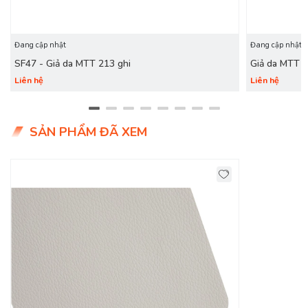
Đang cập nhật
Đang cập nhật
SF47 - Giả da MTT 213 ghi
Giả da MTT 
Liên hệ
Liên hệ
SẢN PHẨM ĐÃ XEM