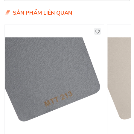
- Giá siêu hợp lý chỉ 9x.000đ/mét
SẢN PHẨM LIÊN QUAN