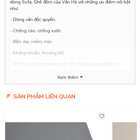
dòng Sofa, Ghế đệm của Vân Hà với những ưu điểm nổi bật
như:
- Dòng vân độc quyền.
- Chống cào, chống xước.
- Bền, dai, mềm, mịn.
-
Kháng khuẩn, thoáng khí.
- Không sử dụng thành phần tái chế gây nguy hiểm sức
khỏe cho người sử dụng.
Xem thêm
- Thân thiện với môi trường, dễ dàng vệ sinh.
- Giá siêu hợp lý chỉ 19x.000đ/mét
SẢN PHẨM LIÊN QUAN