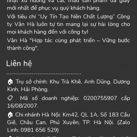
nhật xu hướng và các mẫu sản phẩm da giày
mới nhất để phục vụ quý khách hàng.
Với tiêu chí “Uy Tín Tạo Nên Chất Lượng” Công
ty Vân Hà luôn tự tin mang lại sự hài lòng cho
mọi khách hàng đến với công ty!
Vân Hà "Hợp tác cùng phát triển – Vững bước
thành công".
Liên hệ
-----------------------------------------
Trụ sở chính: Khu Trà Khê, Anh Dũng, Dương
🏠
Kinh, Hải Phòng.
Mã số doanh nghiệp: 0200755907 cấp
📋
16/08/2007.
Chi nhánh Hà Nội: Km42, QL 1A, Số 183 Cầu
🏠
Giẽ, Châu Can, Phú Xuyên, TP. Hà Nội. (Zalo
Linh: 0981 656 529)