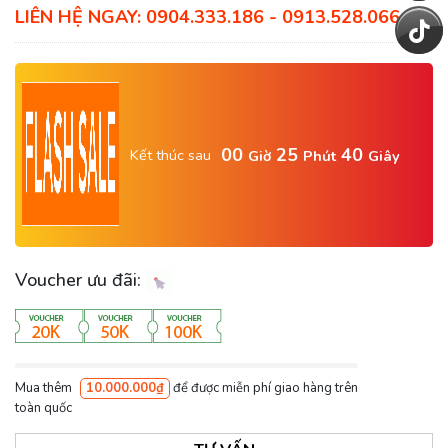
LIÊN HỆ NGAY: 0904.333.186 - 0913.528.066
00
25
39
Kết thúc sau
Giờ
Phút
Giây
Voucher ưu đãi:
Mua thêm
10.000.000₫
để được miễn phí giao hàng trên
toàn quốc