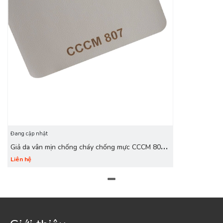
Đang cập nhật
Giả da vân mịn chống cháy chống mực CCCM 807
ghi xám
Liên hệ