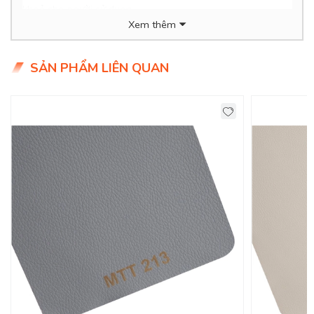
khoẻ cho người sử dụng.
Xem thêm
- Thân thiện với môi trường, dễ dàng vệ sinh.
- Giá siêu hợp lý chỉ 2xx/mét (xx tiểu học ạ)
SẢN PHẨM LIÊN QUAN