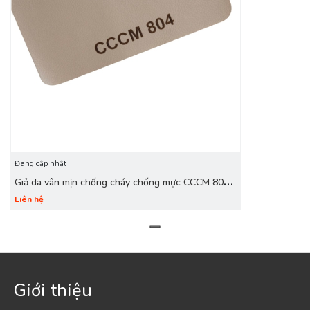
Đang cập nhật
Giả da vân mịn chống cháy chống mực CCCM 804
be
Liên hệ
Giới thiệu