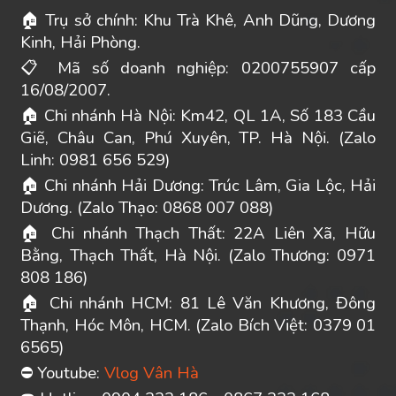
Trụ sở chính: Khu Trà Khê, Anh Dũng, Dương
🏠
Kinh, Hải Phòng.
Mã số doanh nghiệp: 0200755907 cấp
📋
16/08/2007.
Chi nhánh Hà Nội: Km42, QL 1A, Số 183 Cầu
🏠
Giẽ, Châu Can, Phú Xuyên, TP. Hà Nội. (Zalo
Linh: 0981 656 529)
Chi nhánh Hải Dương: Trúc Lâm, Gia Lộc, Hải
🏠
Dương. (Zalo Thạo: 0868 007 088)
Chi nhánh Thạch Thất: 22A Liên Xã, Hữu
🏠
Bằng, Thạch Thất, Hà Nội. (Zalo Thương: 0971
808 186)
Chi nhánh HCM: 81 Lê Văn Khương, Đông
🏠
Thạnh, Hóc Môn, HCM. (Zalo Bích Việt: 0379 01
6565)
Youtube:
Vlog Vân Hà
⛔