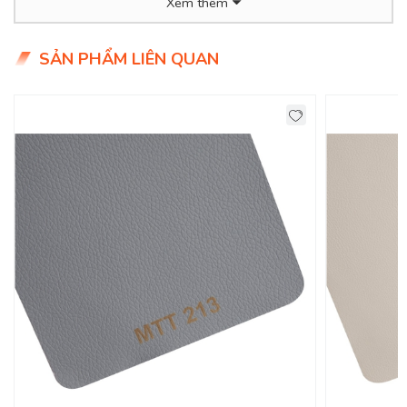
Xem thêm
- Thân thiện với môi trường, dễ dàng vệ sinh.
- Giá siêu hợp lý chỉ 2xx/mét (xx tiểu học ạ)
SẢN PHẨM LIÊN QUAN