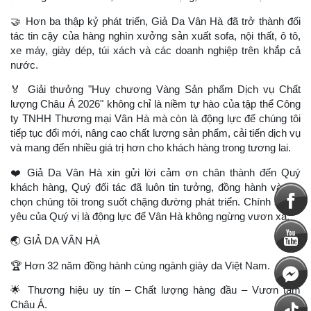
🤝
Hơn ba thập kỷ phát triển, Giả Da Vân Hà đã trở thành đối
tác tin cậy của hàng nghìn xưởng sản xuất sofa, nội thất, ô tô,
xe máy, giày dép, túi xách và các doanh nghiệp trên khắp cả
nước.
🏅
Giải thưởng "Huy chương Vàng Sản phẩm Dịch vụ Chất
lượng Châu Á 2026" không chỉ là niềm tự hào của tập thể Công
ty TNHH Thương mại Vân Hà mà còn là động lực để chúng tôi
tiếp tục đổi mới, nâng cao chất lượng sản phẩm, cải tiến dịch vụ
và mang đến nhiều giá trị hơn cho khách hàng trong tương lai.
❤
️ Giả Da Vân Hà xin gửi lời cảm ơn chân thành đến Quý
khách hàng, Quý đối tác đã luôn tin tưởng, đồng hành và lựa
chọn chúng tôi trong suốt chặng đường phát triển. Chính sự tin
yêu của Quý vị là động lực để Vân Hà không ngừng vươn xa.
🌏
GIẢ DA VÂN HÀ
🏆
Hơn 32 năm đồng hành cùng ngành giày da Việt Nam.
🌟
Thương hiệu uy tín – Chất lượng hàng đầu – Vươn tầm
Châu Á.