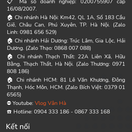
Mã số doanh nghiệp: 0200755907 cấp
📋
16/08/2007.
Chi nhánh Hà Nội: Km42, QL 1A, Số 183 Cầu
🏠
Giẽ, Châu Can, Phú Xuyên, TP. Hà Nội. (Zalo
Linh: 0981 656 529)
Chi nhánh Hải Dương: Trúc Lâm, Gia Lộc, Hải
🏠
Dương. (Zalo Thạo: 0868 007 088)
Chi nhánh Thạch Thất: 22A Liên Xã, Hữu
🏠
Bằng, Thạch Thất, Hà Nội. (Zalo Thương: 0971
808 186)
Chi nhánh HCM: 81 Lê Văn Khương, Đông
🏠
Thạnh, Hóc Môn, HCM. (Zalo Bích Việt: 0379 01
6565)
Youtube:
Vlog Vân Hà
⛔
️ Hotline: 0904 333 186 - 0867 333 168
☎
Kết nối