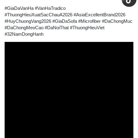
#GiaDaVanHa #VanHaTradico
#ThuongHieuXuatSacChauA2026 #AsiaExcellentBrand2026
#HuyChuongVang2026 #GiaDaSofa #Microfiber #DaChongMuc
#DaChongMeoCao #DaNoiThat #ThuongHieuViet
#32NamDongHanh