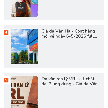
Giả da Vân Hà - Cont hàng
mới về ngày 6-5-2026 full
vật tư da sofa, giày dép, túi
cặp
Da vân rạn lỳ VRL - 1 chất
da, 2 ứng dụng - Giả da Vân
Hà