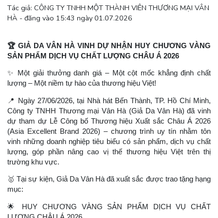
Tác giả: CÔNG TY TNHH MỘT THÀNH VIÊN THƯƠNG MẠI VÂN
HÀ - đăng vào 15:43 ngày 01.07.2026
🏆
GIẢ DA VÂN HÀ VINH DỰ NHẬN HUY CHƯƠNG VÀNG
SẢN PHẨM DỊCH VỤ CHẤT LƯỢNG CHÂU Á 2026
✨
Một giải thưởng danh giá – Một cột mốc khẳng định chất
lượng – Một niềm tự hào của thương hiệu Việt!
📍
Ngày 27/06/2026, tại Nhà hát Bến Thành, TP. Hồ Chí Minh,
Công ty TNHH Thương mại Vân Hà (Giả Da Vân Hà) đã vinh
dự tham dự Lễ Công bố Thương hiệu Xuất sắc Châu Á 2026
(Asia Excellent Brand 2026) – chương trình uy tín nhằm tôn
vinh những doanh nghiệp tiêu biểu có sản phẩm, dịch vụ chất
lượng, góp phần nâng cao vị thế thương hiệu Việt trên thị
trường khu vực.
🥇
Tại sự kiện, Giả Da Vân Hà đã xuất sắc được trao tặng hạng
mục:
🌟
HUY CHƯƠNG VÀNG SẢN PHẨM DỊCH VỤ CHẤT
LƯỢNG CHÂU Á 2026