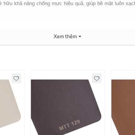
 hữu khả năng chống mực hiệu quả, giúp bề mặt luôn sạch 
Xem thêm
, phù hợp cho các sản phẩm nội thất, ô tô, hoặc thời trang
ộng đến môi trường, phù hợp với xu hướng tiêu dùng bền vữ
ng lại vẻ đẹp tinh tế với nhiều mẫu mã, màu sắc hiện đạ
 bề mặt nội thất luôn mới mẻ và sạch sẽ.
, phòng làm việc.