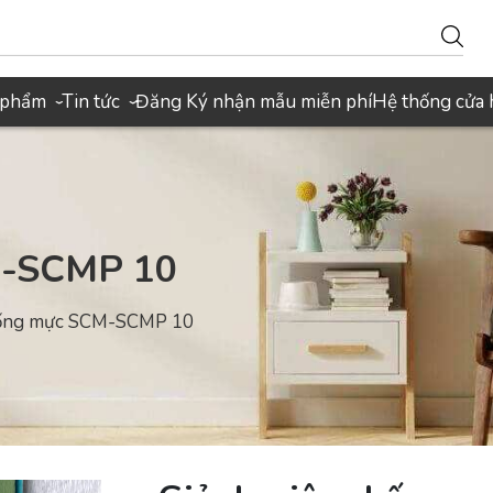
 phẩm
Tin tức
Đăng Ký nhận mẫu miễn phí
Hệ thống cửa
›
›
M-SCMP 10
chống mực SCM-SCMP 10