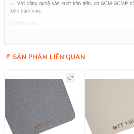
✅
Với công nghệ sản xuất tiên tiến, da SCM-SCMP sở
bẩn bám vào.
Độ bền cao:
✅
Da có khả năng chịu mài mòn và bền bỉ theo thời gian
Thân thiện với môi trường:
SẢN PHẨM LIÊN QUAN
✅
Quy trình sản xuất được tối ưu để giảm thiểu tác đ
Thiết kế đa dạng, màu sắc phong phú:
✅
SCM-SCMP không chỉ đáp ứng về công năng mà còn ma
❌
Ứng dụng của da SCM-SCMP:
✅
Nội thất ô tô: Chống mực là điểm cộng lớn, đảm bảo
✅
Đồ nội thất gia đình: Ghế sofa, bàn ghế phòng khách