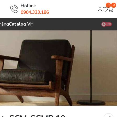
Hotline
0
0
0904.333.186
 hàng
Catalog VH