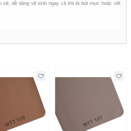
sẽ, dễ dàng vệ sinh ngay cả khi bị bút mực hoặc vết
 cần sử dụng lâu dài.
ng ngày nay.
i, phù hợp với mọi nhu cầu sử dụng.