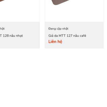
fiber .... Với kinh nghiệm nhiều năm, Vân Hà luôn cam
hật
Đang cập nhật
TT 128 nâu nhạt
Giả da MTT 127 nâu café
hẩm của bạn!
Liên hệ
a: 0975.301.462).