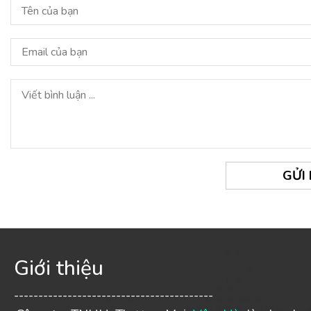
GỬI
Giới thiệu
-----------------------------------------