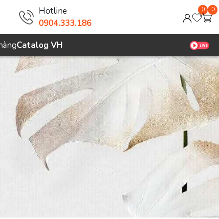
Hotline
0
0
0904.333.186
 hàng
Catalog VH