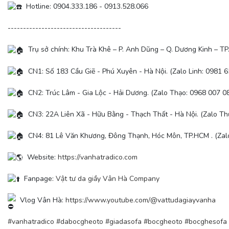
Hotline: 0904.333.186 - 0913.528.066
-------------------------------------
Trụ sở chính: Khu Trà Khê – P. Anh Dũng – Q. Dương Kinh – TP.
CN1: Số 183 Cầu Giẽ - Phú Xuyên - Hà Nội. (Zalo Linh: 0981 6
CN2: Trúc Lâm - Gia Lộc - Hải Dương. (Zalo Thạo: 0968 007 08
CN3: 22A Liên Xã - Hữu Bằng - Thạch Thất - Hà Nội. (Zalo Th
CN4: 81 Lê Văn Khương, Đông Thạnh, Hóc Môn, TP.HCM . (Zalo
Website:
https://vanhatradico.com
Fanpage:
Vật tư da giầy Vân Hà Company
Vlog Vân Hà:
https://www.youtube.com/@vattudagiayvanha
#vanhatradico
#dabocgheoto
#giadasofa
#bocgheoto
#bocghesofa