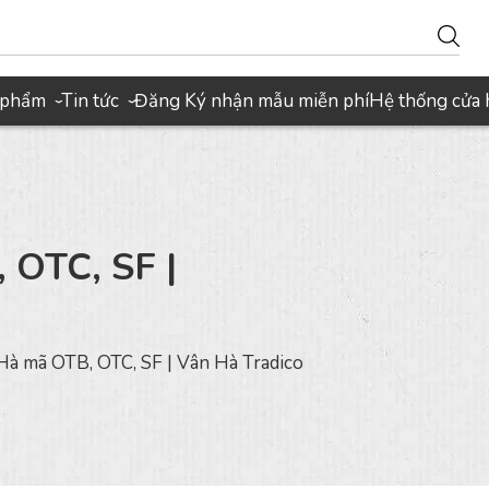
 phẩm
Tin tức
Đăng Ký nhận mẫu miễn phí
Hệ thống cửa
›
›
 OTC, SF |
 Hà mã OTB, OTC, SF | Vân Hà Tradico