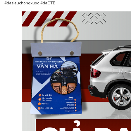
#dasieuchongxuoc
#daOTB