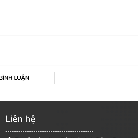
 BÌNH LUẬN
Liên hệ
-----------------------------------------