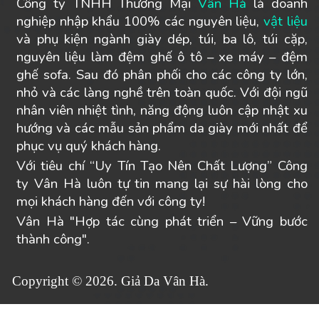
Công ty TNHH Thương Mại
Vân Hà
là doanh
nghiệp nhập khẩu 100% các nguyên liệu,
vật liệu
và phụ kiện ngành giày dép, túi, ba lô, túi cặp,
nguyên liệu làm đệm ghế ô tô – xe máy – đệm
ghế sofa. Sau đó phân phối cho các công ty lớn,
nhỏ và các làng nghề trên toàn quốc. Với đội ngũ
nhân viên nhiệt tình, năng động luôn cập nhật xu
hướng và các mẫu sản phẩm da giày mới nhất để
phục vụ quý khách hàng.
Với tiêu chí “Uy Tín Tạo Nên Chất Lượng” Công
ty Vân Hà luôn tự tin mang lại sự hài lòng cho
mọi khách hàng đến với công ty!
Vân Hà "Hợp tác cùng phát triển – Vững bước
thành công".
Copyright © 2026. Giả Da Vân Hà.