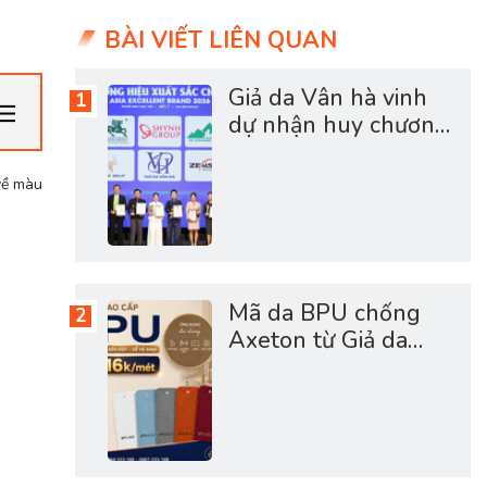
BÀI VIẾT LIÊN QUAN
Giả da Vân hà vinh
dự nhận huy chương
vàng sản phẩm dịch
vụ chất lượng châu á
về màu
2026
Mã da BPU chống
Axeton từ Giả da
Vân Hà - Mã da siêu
hot hợp túi tiền