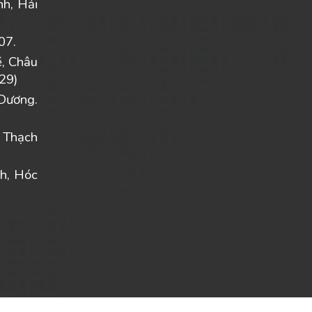
nh, Hải
07.
ẽ, Châu
29)
Dương.
 Thạch
h, Hóc