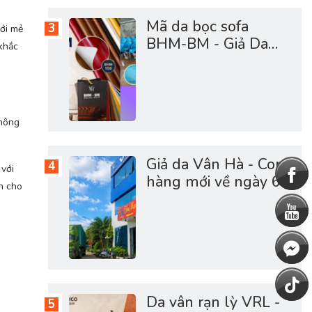
Mã da bọc sofa
mới mẻ
BHM-BM - Giả Da
 khắc
Vân Hà Cao Cấp
thông
Giả da Vân Hà - Cont
 với
hàng mới về ngày 6-
ạn cho
5-2026 full vật tư da
sofa, giày dép, túi cặp
Da vân rạn lỳ VRL -