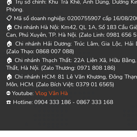
Trụ sở chính: Khu Trà Khê, Anh Dũng, Dương Ki
🏠
Phòng.
Mã số doanh nghiệp: 0200755907 cấp 16/08/20
📋
Chi nhánh Hà Nội: Km42, QL 1A, Số 183 Cầu Gi
🏠
Can, Phú Xuyên, TP. Hà Nội. (Zalo Linh: 0981 656 5
Chi nhánh Hải Dương: Trúc Lâm, Gia Lộc, Hải 
🏠
(Zalo Thạo: 0868 007 088)
Chi nhánh Thạch Thất: 22A Liên Xã, Hữu Bằng,
🏠
Thất, Hà Nội. (Zalo Thương: 0971 808 186)
Chi nhánh HCM: 81 Lê Văn Khương, Đông Thạn
🏠
Môn, HCM. (Zalo Bích Việt: 0379 01 6565)
Youtube:
Vlog Vân Hà
⛔
️ Hotline: 0904 333 186 - 0867 333 168
☎