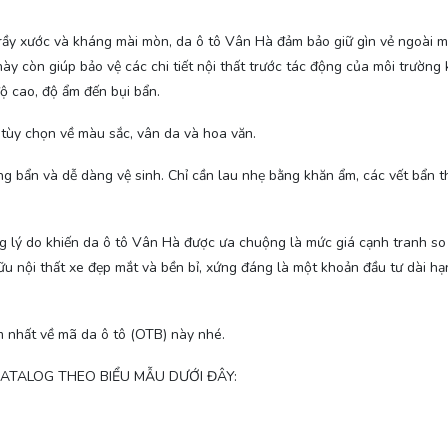
rầy xước và kháng mài mòn, da ô tô Vân Hà đảm bảo giữ gìn vẻ ngoài 
 này còn giúp bảo vệ các chi tiết nội thất trước tác động của môi trường
độ cao, độ ẩm đến bụi bẩn.
tùy chọn về màu sắc, vân da và hoa văn.
 bẩn và dễ dàng vệ sinh. Chỉ cần lau nhẹ bằng khăn ẩm, các vết bẩn 
g lý do khiến da ô tô Vân Hà được ưa chuộng là mức giá cạnh tranh so
hữu nội thất xe đẹp mắt và bền bỉ, xứng đáng là một khoản đầu tư dài h
 nhất về mã da ô tô (OTB) này nhé.
ATALOG THEO BIỂU MẪU DƯỚI ĐÂY: