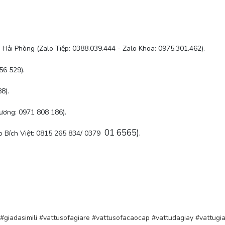
 Hải Phòng (Zalo Tiệp: 0388.039.444 - Zalo Khoa: 0975.301.462).
56 529).
8).
ương: 0971 808 186).
01 6565).
 Bích Việt: 0815 265 834/ 0379
#giadasimili
#vattusofagiare
#vattusofacaocap
#vattudagiay
#vattugi