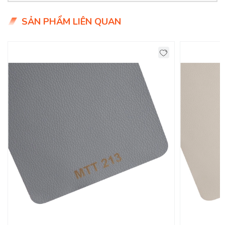
- Giá siêu hợp lý chỉ 9x.000đ/mét
SẢN PHẨM LIÊN QUAN