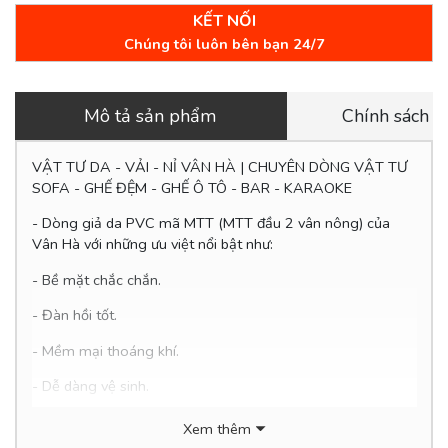
KẾT NỐI
Chúng tôi luôn bên bạn 24/7
Mô tả sản phẩm
Chính sách 
VẬT TƯ DA - VẢI - NỈ VÂN HÀ | CHUYÊN DÒNG VẬT TƯ
SOFA - GHẾ ĐỆM - GHẾ Ô TÔ - BAR - KARAOKE
- Dòng giả da PVC mã MTT (
MTT đầu 2 vân nông
) của
Vân Hà với những ưu việt nổi bật như:
- Bề mặt chắc chắn.
- Đàn hồi tốt.
- Mềm mại thoáng khí.
- Dễ
dàng vệ sinh.
- Thân thiện với môi trường.
Xem thêm