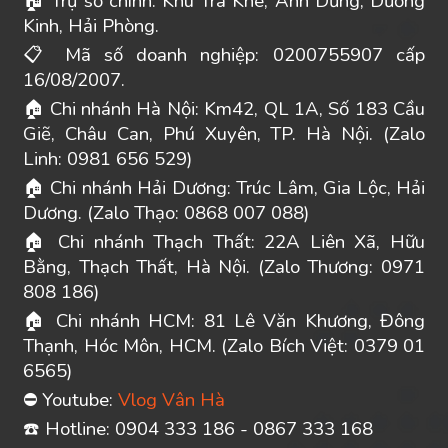
Trụ sở chính: Khu Trà Khê, Anh Dũng, Dương
🏠
Kinh, Hải Phòng.
Mã số doanh nghiệp: 0200755907 cấp
📋
16/08/2007.
Chi nhánh Hà Nội: Km42, QL 1A, Số 183 Cầu
🏠
Giẽ, Châu Can, Phú Xuyên, TP. Hà Nội. (Zalo
Linh: 0981 656 529)
Chi nhánh Hải Dương: Trúc Lâm, Gia Lộc, Hải
🏠
Dương. (Zalo Thạo: 0868 007 088)
Chi nhánh Thạch Thất: 22A Liên Xã, Hữu
🏠
Bằng, Thạch Thất, Hà Nội. (Zalo Thương: 0971
808 186)
Chi nhánh HCM: 81 Lê Văn Khương, Đông
🏠
Thạnh, Hóc Môn, HCM. (Zalo Bích Việt: 0379 01
6565)
Youtube:
Vlog Vân Hà
⛔
️ Hotline: 0904 333 186 - 0867 333 168
☎