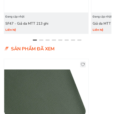
Đang cập nhật
Đang cập nhật
SF47 - Giả da MTT 213 ghi
Giả da MTT 
Liên hệ
Liên hệ
SẢN PHẨM ĐÃ XEM