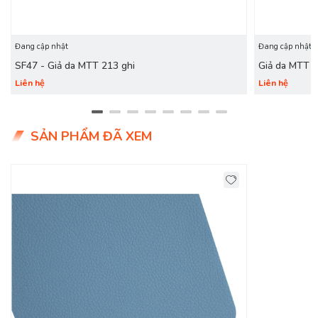
Đang cập nhật
Đang cập nhật
SF47 - Giả da MTT 213 ghi
Giả da MTT 
Liên hệ
Liên hệ
SẢN PHẨM ĐÃ XEM