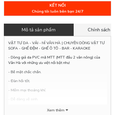
KẾT NỐI
Chúng tôi luôn bên bạn 24/7
Mô tả sản phẩm
Chính sách 
VẬT TƯ DA - VẢI - NỈ VÂN HÀ | CHUYÊN DÒNG VẬT TƯ
SOFA - GHẾ ĐỆM - GHẾ Ô TÔ - BAR - KARAOKE
- Dòng giả da PVC mã MTT (
MTT đầu 2 vân nông
) của
Vân Hà với những ưu việt nổi bật như:
- Bề mặt chắc chắn.
- Đàn hồi tốt.
- Mềm mại thoáng khí.
- Dễ
dàng vệ sinh.
- Thân thiện với môi trường.
Xem thêm