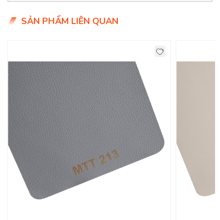
- Giá siêu hợp lý chỉ 9x.000đ/mét
SẢN PHẨM LIÊN QUAN