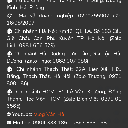
Trụ sở chính: Khu Trà Khê, Anh Dũng, Dương
🏠
Kinh, Hải Phòng.
Mã số doanh nghiệp: 0200755907 cấp
📋
16/08/2007.
Chi nhánh Hà Nội: Km42, QL 1A, Số 183 Cầu
🏠
Giẽ, Châu Can, Phú Xuyên, TP. Hà Nội. (Zalo
Linh: 0981 656 529)
Chi nhánh Hải Dương: Trúc Lâm, Gia Lộc, Hải
🏠
Dương. (Zalo Thạo: 0868 007 088)
Chi nhánh Thạch Thất: 22A Liên Xã, Hữu
🏠
Bằng, Thạch Thất, Hà Nội. (Zalo Thương: 0971
808 186)
Chi nhánh HCM: 81 Lê Văn Khương, Đông
🏠
Thạnh, Hóc Môn, HCM. (Zalo Bích Việt: 0379 01
6565)
Youtube:
Vlog Vân Hà
⛔
️ Hotline: 0904 333 186 - 0867 333 168
☎