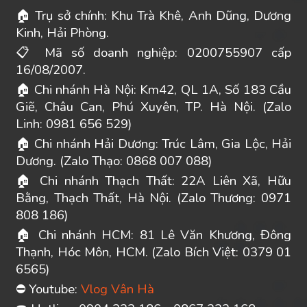
Trụ sở chính: Khu Trà Khê, Anh Dũng, Dương
🏠
Kinh, Hải Phòng.
Mã số doanh nghiệp: 0200755907 cấp
📋
16/08/2007.
Chi nhánh Hà Nội: Km42, QL 1A, Số 183 Cầu
🏠
Giẽ, Châu Can, Phú Xuyên, TP. Hà Nội. (Zalo
Linh: 0981 656 529)
Chi nhánh Hải Dương: Trúc Lâm, Gia Lộc, Hải
🏠
Dương. (Zalo Thạo: 0868 007 088)
Chi nhánh Thạch Thất: 22A Liên Xã, Hữu
🏠
Bằng, Thạch Thất, Hà Nội. (Zalo Thương: 0971
808 186)
Chi nhánh HCM: 81 Lê Văn Khương, Đông
🏠
Thạnh, Hóc Môn, HCM. (Zalo Bích Việt: 0379 01
6565)
Youtube:
Vlog Vân Hà
⛔