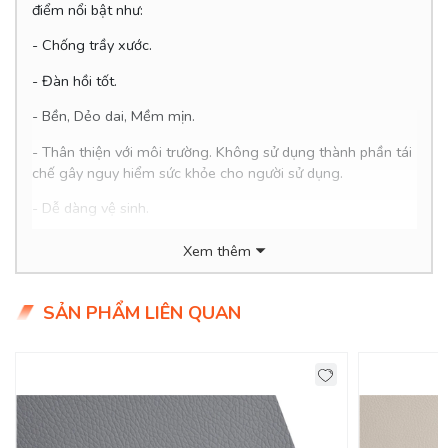
điểm nổi bật như:
- Chống trầy xước.
- Đàn hồi tốt.
- Bền, Dẻo dai, Mềm mịn.
-
Thân thiện với môi trường. Không sử dụng thành phần tái
chế gây nguy hiểm sức khỏe cho người sử dụng.
- Dễ dàng vệ sinh.
- Giá siêu hợp lý chỉ 1xx/mét (xx tiểu học ạ)
Xem thêm
SẢN PHẨM LIÊN QUAN