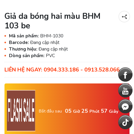
Giả da bóng hai màu BHM
103 be
Mã sản phẩm:
BHM-1030
Barcode:
Đang cập nhật
Thương hiệu:
Đang cập nhật
Dòng sản phẩm:
PVC
LIÊN HỆ NGAY: 0904.333.186 - 0913.528.066
05
25
56
Bắt đầu sau
Giờ
Phút
Giây