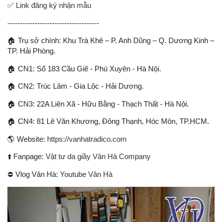
✅
Link đăng ký nhận mẫu
-------------------------------------
🏠
Trụ sở chính: Khu Trà Khê – P. Anh Dũng – Q. Dương Kinh –
TP. Hải Phòng.
🏠
CN1: Số 183 Cầu Giẽ - Phú Xuyên - Hà Nội.
🏠
CN2: Trúc Lâm - Gia Lộc - Hải Dương.
🏠
CN3: 22A Liên Xã - Hữu Bằng - Thạch Thất - Hà Nội.
🏠
CN4: 81 Lê Văn Khương, Đông Thạnh, Hóc Môn, TP.HCM.
🌎
Website:
https://vanhatradico.com
⬆
️ Fanpage:
Vật tư da giầy Vân Hà Company
⛔
Vlog Vân Hà:
Youtube Vân Hà