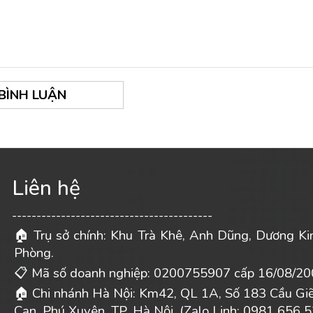
 BÌNH LUẬN
Liên hệ
-----------------------------------------
Trụ sở chính: Khu Trà Khê, Anh Dũng, Dương Ki
🏠
Phòng.
Mã số doanh nghiệp: 0200755907 cấp 16/08/20
📋
Chi nhánh Hà Nội: Km42, QL 1A, Số 183 Cầu Gi
🏠
Can, Phú Xuyên, TP. Hà Nội. (Zalo Linh: 0981 656 5