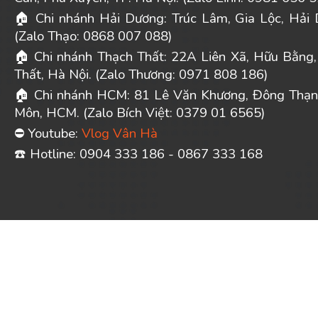
Chi nhánh Hải Dương: Trúc Lâm, Gia Lộc, Hải 
🏠
(Zalo Thạo: 0868 007 088)
Chi nhánh Thạch Thất: 22A Liên Xã, Hữu Bằng,
🏠
Thất, Hà Nội. (Zalo Thương: 0971 808 186)
Chi nhánh HCM: 81 Lê Văn Khương, Đông Thạn
🏠
Môn, HCM. (Zalo Bích Việt: 0379 01 6565)
Youtube:
Vlog Vân Hà
⛔
️ Hotline: 0904 333 186 - 0867 333 168
☎