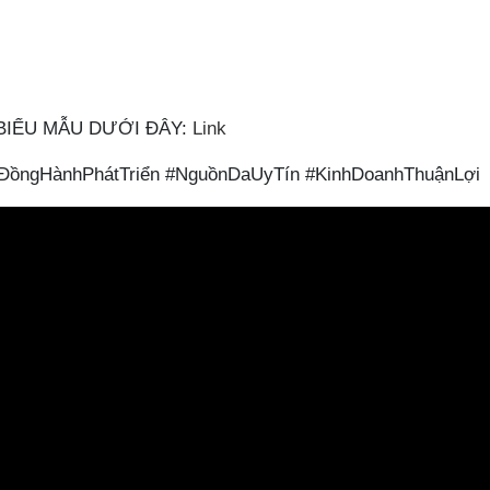
 BIỂU MẪU DƯỚI ĐÂY:
Link
ồngHànhPhátTriển #NguồnDaUyTín #KinhDoanhThuậnLợi