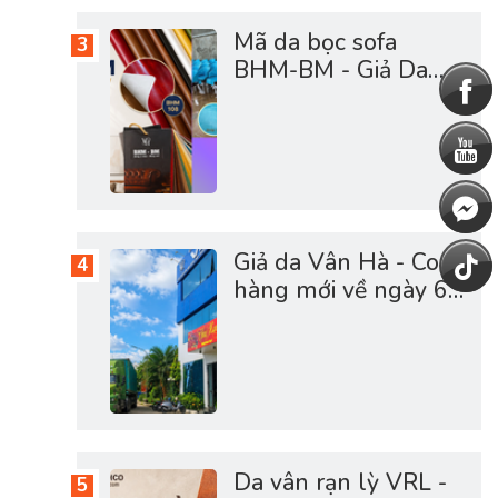
Mã da bọc sofa
BHM-BM - Giả Da
Vân Hà Cao Cấp
Giả da Vân Hà - Cont
hàng mới về ngày 6-
5-2026 full vật tư da
sofa, giày dép, túi cặp
Da vân rạn lỳ VRL -