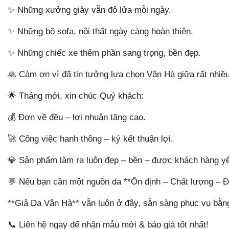
✨
Những xưởng giày vẫn đỏ lửa mỗi ngày.
✨
Những bộ sofa, nội thất ngày càng hoàn thiện.
✨
Những chiếc xe thêm phần sang trọng, bền đẹp.
🙏
Cảm ơn vì đã tin tưởng lựa chọn Vân Hà giữa rất nhiều
🌟
Tháng mới, xin chúc Quý khách:
💰
Đơn về đều – lợi nhuận tăng cao.
🚀
Công việc hanh thông – ký kết thuận lợi.
💎
Sản phẩm làm ra luôn đẹp – bền – được khách hàng yê
💬
Nếu bạn cần một nguồn da **Ổn định – Chất lượng – Đồ
**Giả Da Vân Hà** vẫn luôn ở đây, sẵn sàng phục vụ bằng
📞
Liên hệ ngay để nhận mẫu mới & báo giá tốt nhất!