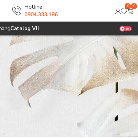
Hotline
0
0
0904.333.186
 hàng
Catalog VH