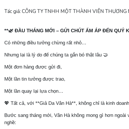
Tác giả: CÔNG TY TNHH MỘT THÀNH VIÊN THƯƠNG MẠI
**
🌿
ĐẦU THÁNG MỚI – GỬI CHÚT ẤM ÁP ĐẾN QUÝ 
Có những điều tưởng chừng rất nhỏ…
Nhưng lại là lý do để chúng ta gắn bó thật lâu
🤝
Một đơn hàng được gửi đi,
Một lần tin tưởng được trao,
Một lần quay lại lựa chọn…
💖
Tất cả, với **Giả Da Vân Hà**, không chỉ là kinh doanh 
Bước sang tháng mới, Vân Hà không mong gì hơn ngoài vi
nghề: