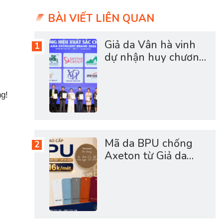
BÀI VIẾT LIÊN QUAN
Giả da Vân hà vinh
dự nhận huy chương
vàng sản phẩm dịch
vụ chất lượng châu á
2026
ng!
Mã da BPU chống
Axeton từ Giả da
Vân Hà - Mã da siêu
hot hợp túi tiền