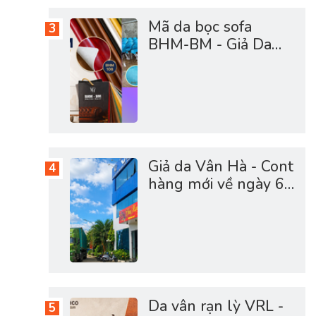
Mã da bọc sofa
BHM-BM - Giả Da
Vân Hà Cao Cấp
Giả da Vân Hà - Cont
hàng mới về ngày 6-
5-2026 full vật tư da
sofa, giày dép, túi cặp
Da vân rạn lỳ VRL -