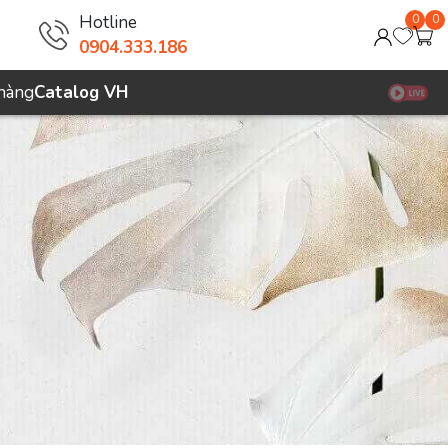
Hotline
0
0
0904.333.186
 hàng
Catalog VH