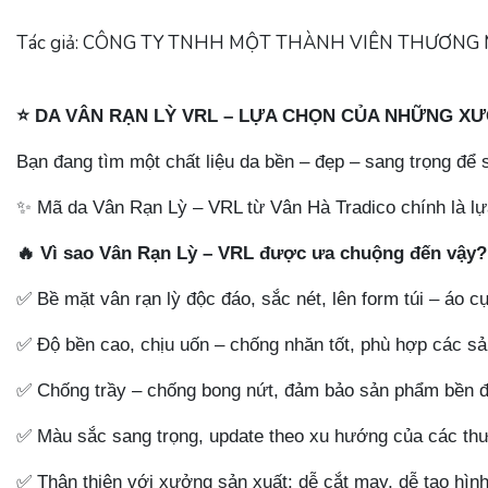
Tác giả: CÔNG TY TNHH MỘT THÀNH VIÊN THƯƠNG MẠI
⭐
DA VÂN RẠN LỲ VRL – LỰA CHỌN CỦA NHỮNG X
Bạn đang tìm một chất liệu da bền – đẹp – sang trọng để 
✨
Mã da Vân Rạn Lỳ – VRL từ Vân Hà Tradico chính là lựa 
🔥
Vì sao Vân Rạn Lỳ – VRL được ưa chuộng đến vậy?
✅
Bề mặt vân rạn lỳ độc đáo, sắc nét, lên form túi – áo c
✅
Độ bền cao, chịu uốn – chống nhăn tốt, phù hợp các sản
✅
Chống trầy – chống bong nứt, đảm bảo sản phẩm bền đẹ
✅
Màu sắc sang trọng, update theo xu hướng của các thư
✅
Thân thiện với xưởng sản xuất: dễ cắt may, dễ tạo hìn