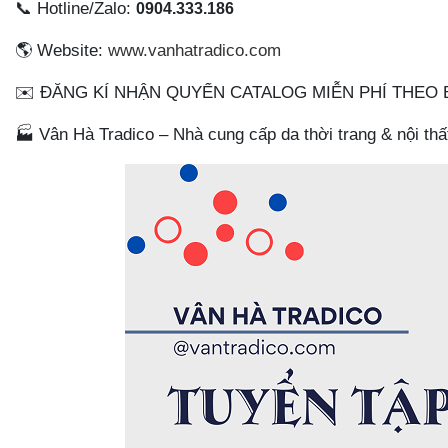
📞
Hotline/Zalo:
0904.333.186
🌎
Website:
www.vanhatradico.com
✉
️ ĐĂNG KÍ NHẬN QUYỂN CATALOG MIỄN PHÍ THEO
🏭
Vân Hà Tradico – Nhà cung cấp da thời trang & nội thấ