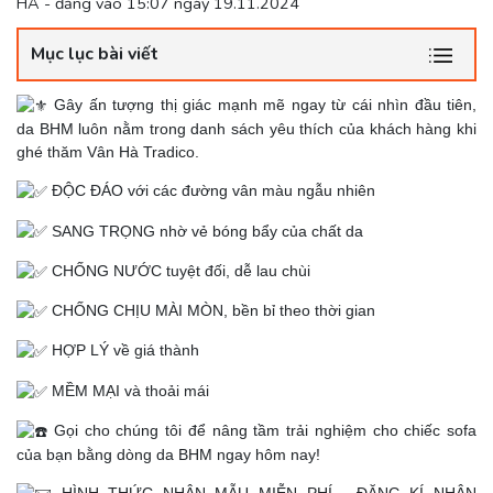
HÀ - đăng vào 15:07 ngày 19.11.2024
Mục lục bài viết
Gây ấn tượng thị giác mạnh mẽ ngay từ cái nhìn đầu tiên,
da BHM luôn nằm trong danh sách yêu thích của khách hàng khi
ghé thăm Vân Hà Tradico.
ĐỘC ĐÁO với các đường vân màu ngẫu nhiên
SANG TRỌNG nhờ vẻ bóng bẩy của chất da
CHỐNG NƯỚC tuyệt đối, dễ lau chùi
CHỐNG CHỊU MÀI MÒN, bền bỉ theo thời gian
HỢP LÝ về giá thành
MỀM MẠI và thoải mái
Gọi cho chúng tôi để nâng tầm trải nghiệm cho chiếc sofa
của bạn bằng dòng da BHM ngay hôm nay!