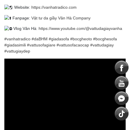
Website:
https://vanhatradico.com
Fanpage:
Vật tư da giầy Vân Hà Company
Vlog Vân Hà:
https://www.youtube.com/@vattudagiayvanha
#vanhatradico
#daBHM
#giadasofa
#bocgheoto
#bocghesofa
#giadasimili
#vattusofagiare
#vattusofacaocap
#vattudagiay
#vattugiaydep