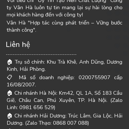
Với tiêu chí “Uy Tín Tạo Nên Chất Lượng” Công
ty Vân Hà luôn tự tin mang lại sự hài lòng cho
mọi khách hàng đến với công ty!
Vân Hà "Hợp tác cùng phát triển – Vững bước
thành công".
Liên hệ
-----------------------------------------
Trụ sở chính: Khu Trà Khê, Anh Dũng, Dương
🏠
Kinh, Hải Phòng.
Mã số doanh nghiệp: 0200755907 cấp
📋
16/08/2007.
Chi nhánh Hà Nội: Km42, QL 1A, Số 183 Cầu
🏠
Giẽ, Châu Can, Phú Xuyên, TP. Hà Nội. (Zalo
Linh: 0981 656 529)
Chi nhánh Hải Dương: Trúc Lâm, Gia Lộc, Hải
🏠
Dương. (Zalo Thạo: 0868 007 088)