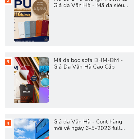
Giả da Vân Hà - Mã da siêu
hot hợp túi tiền
Mã da bọc sofa BHM-BM -
Giả Da Vân Hà Cao Cấp
Giả da Vân Hà - Cont hàng
mới về ngày 6-5-2026 full
vật tư da sofa, giày dép, túi