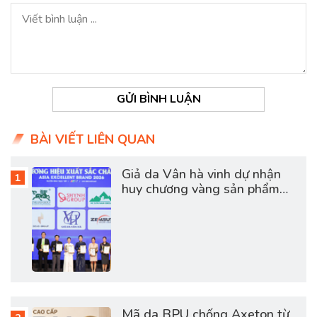
GỬI BÌNH LUẬN
BÀI VIẾT LIÊN QUAN
Giả da Vân hà vinh dự nhận
huy chương vàng sản phẩm
dịch vụ chất lượng châu á
2026
Mã da BPU chống Axeton từ