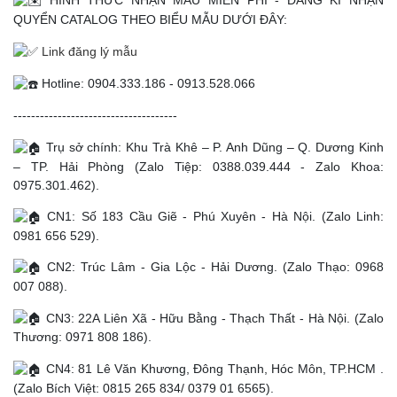
HÌNH THỨC NHẬN MẪU MIỄN PHÍ - ĐĂNG KÍ NHẬN
QUYỂN CATALOG THEO BIỂU MẪU DƯỚI ĐÂY:
Link đăng lý mẫu
Hotline: 0904.333.186 - 0913.528.066
-------------------------------------
Trụ sở chính: Khu Trà Khê – P. Anh Dũng – Q. Dương Kinh
– TP. Hải Phòng (Zalo Tiệp: 0388.039.444 - Zalo Khoa:
0975.301.462).
CN1: Số 183 Cầu Giẽ - Phú Xuyên - Hà Nội. (Zalo Linh:
0981 656 529).
CN2: Trúc Lâm - Gia Lộc - Hải Dương. (Zalo Thạo: 0968
007 088).
CN3: 22A Liên Xã - Hữu Bằng - Thạch Thất - Hà Nội. (Zalo
Thương: 0971 808 186).
CN4: 81 Lê Văn Khương, Đông Thạnh, Hóc Môn, TP.HCM .
(Zalo Bích Việt: 0815 265 834/ 0379 01 6565).