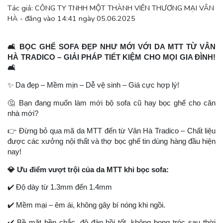
Tác giả: CÔNG TY TNHH MỘT THÀNH VIÊN THƯƠNG MẠI VÂN
HÀ - đăng vào 14:41 ngày 05.06.2025
🛋
️ BỌC GHẾ SOFA ĐẸP NHƯ MỚI VỚI DA MTT TỪ VÂN
HÀ TRADICO – GIẢI PHÁP TIẾT KIỆM CHO MỌI GIA ĐÌNH!
🛋
✨
Da đẹp – Mềm mịn – Dễ vệ sinh – Giá cực hợp lý!
🤔
Bạn đang muốn làm mới bộ sofa cũ hay bọc ghế cho căn
nhà mới?
👉
Đừng bỏ qua mã da MTT đến từ Vân Hà Tradico – Chất liệu
được các xưởng nội thất và thợ bọc ghế tin dùng hàng đầu hiện
nay!
💎
Ưu điểm vượt trội của da MTT khi bọc sofa:
✔
️ Độ dày từ 1.3mm đến 1.4mm
✔
️ Mềm mại – êm ái, không gây bí nóng khi ngồi.
✔
️ Bề mặt bền chắc, độ đàn hồi tốt, không bong tróc sau thời