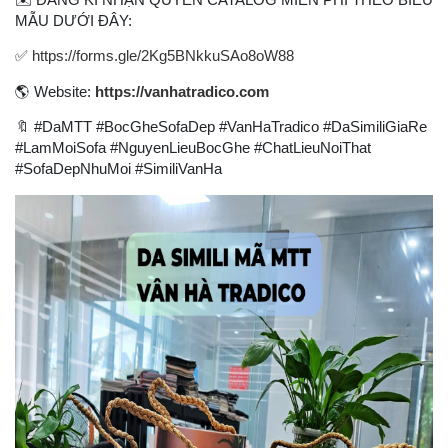
MẪU DƯỚI ĐÂY:
✅
https://forms.gle/2Kg5BNkkuSAo8oW88
🌎
Website:
https://vanhatradico.com
🔖
#DaMTT #BocGheSofaDep #VanHaTradico #DaSimiliGiaRe
#LamMoiSofa #NguyenLieuBocGhe #ChatLieuNoiThat
#SofaDepNhuMoi #SimiliVanHa