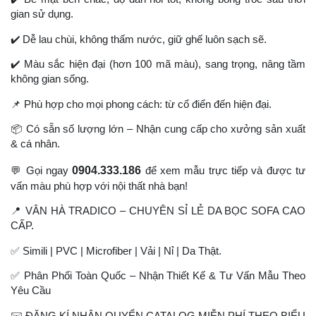
gian sử dụng.
✔
️ Dễ lau chùi, không thấm nước, giữ ghế luôn sạch sẽ.
✔
️ Màu sắc hiện đại (hơn 100 mã màu), sang trọng, nâng tầm
không gian sống.
📌
Phù hợp cho mọi phong cách: từ cổ điển đến hiện đại.
📦
Có sẵn số lượng lớn – Nhận cung cấp cho xưởng sản xuất
& cá nhân.
0904.333.186
💬
Gọi ngay
để xem mẫu trực tiếp và được tư
vấn màu phù hợp với nội thất nhà bạn!
📍
VÂN HÀ TRADICO – CHUYÊN SỈ LẺ DA BỌC SOFA CAO
CẤP.
✅
Simili | PVC | Microfiber | Vải | Nỉ | Da Thật.
✅
Phân Phối Toàn Quốc – Nhận Thiết Kế & Tư Vấn Mẫu Theo
Yêu Cầu
✉
️ ĐĂNG KÍ NHẬN QUYỂN CATALOG MIỄN PHÍ THEO BIỂU