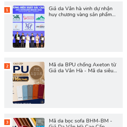
Giả da Vân hà vinh dự nhận
huy chương vàng sản phẩm
dịch vụ chất lượng châu á
2026
Mã da BPU chống Axeton từ
Giả da Vân Hà - Mã da siêu
hot hợp túi tiền
Mã da bọc sofa BHM-BM -
Giả Da Vân Hà Cao Cấp