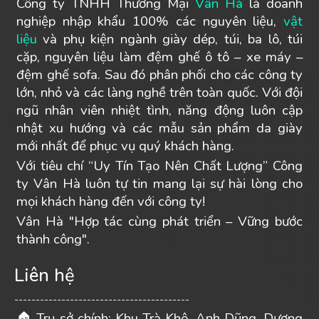
Công ty TNHH Thương Mại
Vân Hà
là doanh
nghiệp nhập khẩu 100% các nguyên liệu,
vật
liệu
và phụ kiện ngành giày dép, túi, ba lô, túi
cặp, nguyên liệu làm đệm ghế ô tô – xe máy –
đệm ghế sofa. Sau đó phân phối cho các công ty
lớn, nhỏ và các làng nghề trên toàn quốc. Với đội
ngũ nhân viên nhiệt tình, năng động luôn cập
nhật xu hướng và các mẫu sản phẩm da giày
mới nhất để phục vụ quý khách hàng.
Với tiêu chí “Uy Tín Tạo Nên Chất Lượng” Công
ty Vân Hà luôn tự tin mang lại sự hài lòng cho
mọi khách hàng đến với công ty!
Vân Hà "Hợp tác cùng phát triển – Vững bước
thành công".
Liên hệ
-----------------------------------------
Trụ sở chính: Khu Trà Khê, Anh Dũng, Dương
🏠