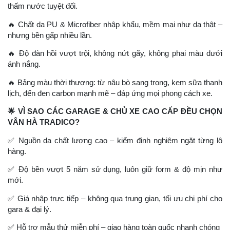
thấm nước tuyệt đối.
🔥
Chất da PU & Microfiber nhập khẩu, mềm mại như da thật –
nhưng bền gấp nhiều lần.
🔥
Độ đàn hồi vượt trội, không nứt gãy, không phai màu dưới
ánh nắng.
🔥
Bảng màu thời thượng: từ nâu bò sang trọng, kem sữa thanh
lịch, đến đen carbon mạnh mẽ – đáp ứng mọi phong cách xe.
🌟
VÌ SAO CÁC GARAGE & CHỦ XE CAO CẤP ĐỀU CHỌN
VÂN HÀ TRADICO?
✅
Nguồn da chất lượng cao – kiểm định nghiêm ngặt từng lô
hàng.
✅
Độ bền vượt 5 năm sử dụng, luôn giữ form & độ mịn như
mới.
✅
Giá nhập trực tiếp – không qua trung gian, tối ưu chi phí cho
gara & đại lý.
✅
Hỗ trợ mẫu thử miễn phí – giao hàng toàn quốc nhanh chóng