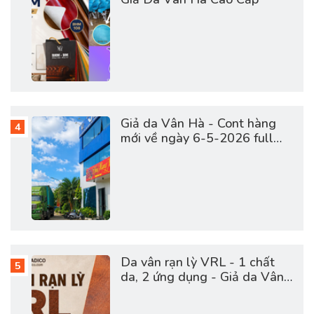
Giả da Vân Hà - Cont hàng
mới về ngày 6-5-2026 full
vật tư da sofa, giày dép, túi
cặp
Da vân rạn lỳ VRL - 1 chất
da, 2 ứng dụng - Giả da Vân
Hà