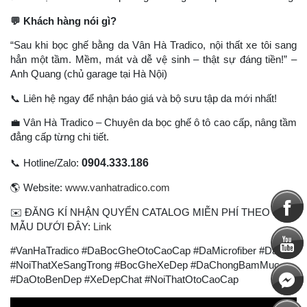
💬
Khách hàng nói gì?
“Sau khi bọc ghế bằng da Vân Hà Tradico, nội thất xe tôi sang
hẳn một tầm. Mềm, mát và dễ vệ sinh – thật sự đáng tiền!” –
Anh Quang (chủ garage tại Hà Nội)
📞
Liên hệ ngay để nhận báo giá và bộ sưu tập da mới nhất!
💼
Vân Hà Tradico – Chuyên da bọc ghế ô tô cao cấp, nâng tầm
đẳng cấp từng chi tiết.
0904.333.186
📞
Hotline/Zalo:
🌎
Website:
www.vanhatradico.com
✉
️ ĐĂNG KÍ NHẬN QUYỂN CATALOG MIỄN PHÍ THEO BIỂU
MẪU DƯỚI ĐÂY:
Link
#VanHaTradico #DaBocGheOtoCaoCap #DaMicrofiber #DaPU
#NoiThatXeSangTrong #BocGheXeDep #DaChongBamMuc
#DaOtoBenDep #XeDepChat #NoiThatOtoCaoCap