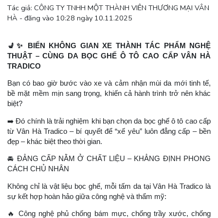
Tác giả: CÔNG TY TNHH MỘT THÀNH VIÊN THƯƠNG MẠI VÂN
HÀ - đăng vào 10:28 ngày 10.11.2025
💺✨
BIẾN KHÔNG GIAN XE THÀNH TÁC PHẨM NGHỆ
THUẬT – CÙNG DA BỌC GHẾ Ô TÔ CAO CẤP VÂN HÀ
TRADICO
Bạn có bao giờ bước vào xe và cảm nhận mùi da mới tinh tế,
bề mặt mềm mịn sang trọng, khiến cả hành trình trở nên khác
biệt?
➡
️ Đó chính là trải nghiệm khi bạn chọn da bọc ghế ô tô cao cấp
từ Vân Hà Tradico – bí quyết để “xế yêu” luôn đẳng cấp – bền
đẹp – khác biệt theo thời gian.
🚘
ĐẲNG CẤP NẰM Ở CHẤT LIỆU – KHẲNG ĐỊNH PHONG
CÁCH CHỦ NHÂN
Không chỉ là vật liệu bọc ghế, mỗi tấm da tại Vân Hà Tradico là
sự kết hợp hoàn hảo giữa công nghệ và thẩm mỹ:
🔥
Công nghệ phủ chống bám mực, chống trầy xước, chống