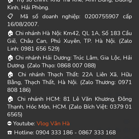
Kinh, Hải Phòng.
Mã số doanh nghiệp: 0200755907 cấp
📋
16/08/2007.
Chi nhánh Hà Nội: Km42, QL 1A, Số 183 Cầu
🏠
Giẽ, Châu Can, Phú Xuyên, TP. Hà Nội. (Zalo
Linh: 0981 656 529)
Chi nhánh Hải Dương: Trúc Lâm, Gia Lộc, Hải
🏠
Dương. (Zalo Thạo: 0868 007 088)
Chi nhánh Thạch Thất: 22A Liên Xã, Hữu
🏠
Bằng, Thạch Thất, Hà Nội. (Zalo Thương: 0971
808 186)
Chi nhánh HCM: 81 Lê Văn Khương, Đông
🏠
Thạnh, Hóc Môn, HCM. (Zalo Bích Việt: 0379 01
6565)
Youtube:
Vlog Vân Hà
⛔
️ Hotline: 0904 333 186 - 0867 333 168
☎