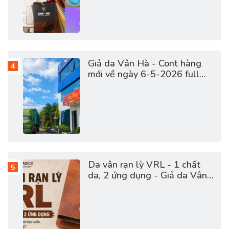
Giả da Vân Hà - Cont hàng
mới về ngày 6-5-2026 full
vật tư da sofa, giày dép, túi
cặp
Da vân rạn lỳ VRL - 1 chất
da, 2 ứng dụng - Giả da Vân
Hà