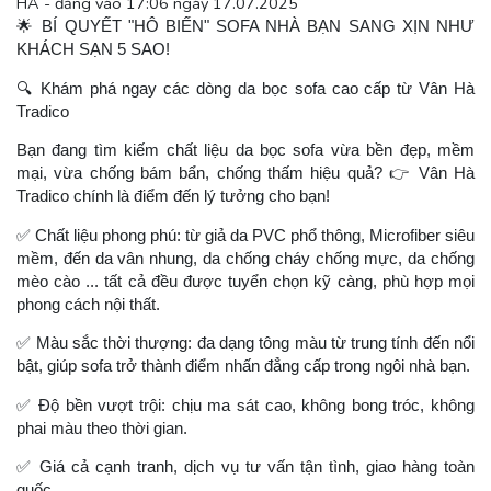
HÀ - đăng vào 17:06 ngày 17.07.2025
🌟
BÍ QUYẾT "HÔ BIẾN" SOFA NHÀ BẠN SANG XỊN NHƯ
KHÁCH SẠN 5 SAO!
🔍
Khám phá ngay các dòng da bọc sofa cao cấp từ Vân Hà
Tradico
Bạn đang tìm kiếm chất liệu da bọc sofa vừa bền đẹp, mềm
mại, vừa chống bám bẩn, chống thấm hiệu quả?
👉
Vân Hà
Tradico chính là điểm đến lý tưởng cho bạn!
✅
Chất liệu phong phú: từ giả da PVC phổ thông, Microfiber siêu
mềm, đến da vân nhung, da chống cháy chống mực, da chống
mèo cào ... tất cả đều được tuyển chọn kỹ càng, phù hợp mọi
phong cách nội thất.
✅
Màu sắc thời thượng: đa dạng tông màu từ trung tính đến nổi
bật, giúp sofa trở thành điểm nhấn đẳng cấp trong ngôi nhà bạn.
✅
Độ bền vượt trội: chịu ma sát cao, không bong tróc, không
phai màu theo thời gian.
✅
Giá cả cạnh tranh, dịch vụ tư vấn tận tình, giao hàng toàn
quốc.