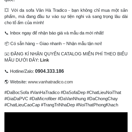
💥
Với da sofa Vân Hà Tradico - bạn không chỉ mua một sản
phẩm, mà đang đầu tư vào sự tiện nghi và sang trọng lâu dài
cho tổ ấm của mình!
📞
Inbox ngay để nhận báo giá và mẫu da mới nhất!
📦
Có sẵn hàng – Giao nhanh – Nhận mẫu tận nơi!
✉
️ ĐĂNG KÍ NHẬN QUYỂN CATALOG MIỄN PHÍ THEO BIỂU
MẪU DƯỚI ĐÂY:
Link
0904.333.186
📞
Hotline/Zalo:
🌎
Website:
www.vanhatradico.com
#DaBocSofa #VanHaTradico #DaSofaDep #ChatLieuNoiThat
#GiaDaPVC #DaMicrofiber #DaVanNhung #DaChongChay
#ChatLieuCaoCap #TrangTriNhaDep #NoiThatPhongKhach