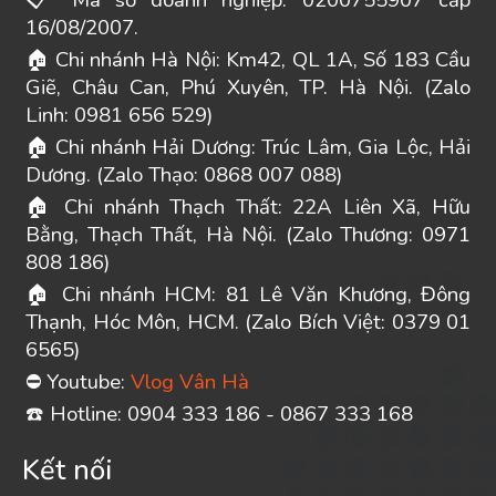
Mã số doanh nghiệp: 0200755907 cấp
16/08/2007.
Chi nhánh Hà Nội: Km42, QL 1A, Số 183 Cầu
🏠
Giẽ, Châu Can, Phú Xuyên, TP. Hà Nội. (Zalo
Linh: 0981 656 529)
Chi nhánh Hải Dương: Trúc Lâm, Gia Lộc, Hải
🏠
Dương. (Zalo Thạo: 0868 007 088)
Chi nhánh Thạch Thất: 22A Liên Xã, Hữu
🏠
Bằng, Thạch Thất, Hà Nội. (Zalo Thương: 0971
808 186)
Chi nhánh HCM: 81 Lê Văn Khương, Đông
🏠
Thạnh, Hóc Môn, HCM. (Zalo Bích Việt: 0379 01
6565)
Youtube:
Vlog Vân Hà
⛔
️ Hotline: 0904 333 186 - 0867 333 168
☎
Kết nối