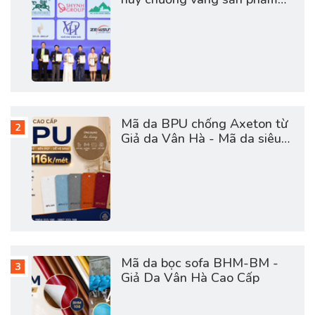
dịch vụ chất lượng châu á
2026
Mã da BPU chống Axeton từ
Giả da Vân Hà - Mã da siêu
hot hợp túi tiền
Mã da bọc sofa BHM-BM -
Giả Da Vân Hà Cao Cấp